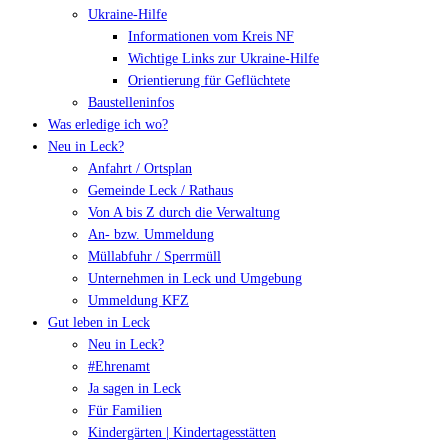
Ukraine-Hilfe
Informationen vom Kreis NF
Wichtige Links zur Ukraine-Hilfe
Orientierung für Geflüchtete
Baustelleninfos
Was erledige ich wo?
Neu in Leck?
Anfahrt / Ortsplan
Gemeinde Leck / Rathaus
Von A bis Z durch die Verwaltung
An- bzw. Ummeldung
Müllabfuhr / Sperrmüll
Unternehmen in Leck und Umgebung
Ummeldung KFZ
Gut leben in Leck
Neu in Leck?
#Ehrenamt
Ja sagen in Leck
Für Familien
Kindergärten | Kindertagesstätten