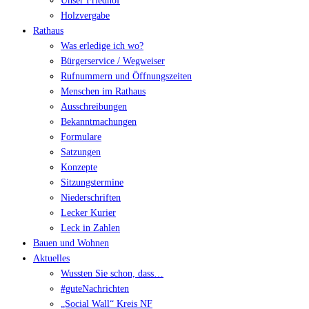
Unser Friedhof
Holzvergabe
Rathaus
Was erledige ich wo?
Bürgerservice / Wegweiser
Rufnummern und Öffnungszeiten
Menschen im Rathaus
Ausschreibungen
Bekanntmachungen
Formulare
Satzungen
Konzepte
Sitzungstermine
Niederschriften
Lecker Kurier
Leck in Zahlen
Bauen und Wohnen
Aktuelles
Wussten Sie schon, dass…
#guteNachrichten
„Social Wall“ Kreis NF