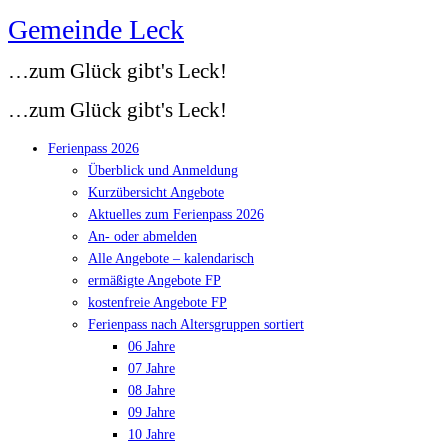
Gemeinde Leck
Zum
Inhalt
…zum Glück gibt's Leck!
springen
…zum Glück gibt's Leck!
Ferienpass 2026
Überblick und Anmeldung
Kurzübersicht Angebote
Aktuelles zum Ferienpass 2026
An- oder abmelden
Alle Angebote – kalendarisch
ermäßigte Angebote FP
kostenfreie Angebote FP
Ferienpass nach Altersgruppen sortiert
06 Jahre
07 Jahre
08 Jahre
09 Jahre
10 Jahre