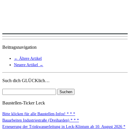
Beitragsnavigation
←
Ältere Artikel
Neuere Artikel
→
Such dich GLÜCKlich…
Suchen
nach:
Baustellen-Ticker Leck
Bitte klicken für alle Baustellen-Infos! * * *
Bauarbeiten Industriestraße (Dreiharden) * * *
Erneuerung der Trinkwasserleitung in Leck-Klintum ab 10. August 2026 *