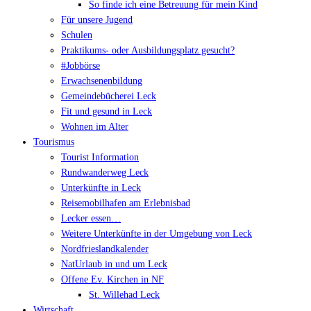
So finde ich eine Betreuung für mein Kind
Für unsere Jugend
Schulen
Praktikums- oder Ausbildungsplatz gesucht?
#Jobbörse
Erwachsenenbildung
Gemeindebücherei Leck
Fit und gesund in Leck
Wohnen im Alter
Tourismus
Tourist Information
Rundwanderweg Leck
Unterkünfte in Leck
Reisemobilhafen am Erlebnisbad
Lecker essen…
Weitere Unterkünfte in der Umgebung von Leck
Nordfrieslandkalender
NatUrlaub in und um Leck
Offene Ev. Kirchen in NF
St. Willehad Leck
Wirtschaft