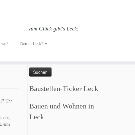
…zum Glück gibt's Leck!
h wo?
Neu in Leck?
Such dich GLÜCKlich…
Suchen
nach:
Baustellen-Ticker Leck
 17 Uhr
Bauen und Wohnen in
Leck
eladen,
, eine