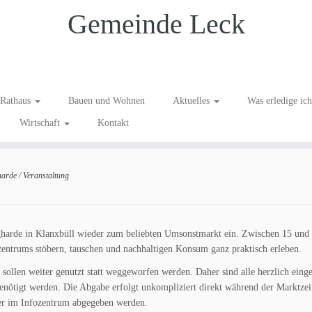
Gemeinde Leck
zentrum Wiedingharde in
Rathaus
Bauen und Wohnen
Aktuelles
Was erledige ic
Wirtschaft
Kontakt
harde
/
Veranstaltung
harde in Klanxbüll wieder zum beliebten Umsonstmarkt ein. Zwischen 15 und
ntrums stöbern, tauschen und nachhaltigen Konsum ganz praktisch erleben.
sollen weiter genutzt statt weggeworfen werden. Daher sind alle herzlich eing
enötigt werden. Die Abgabe erfolgt unkompliziert direkt während der Marktzeit
her im Infozentrum abgegeben werden.