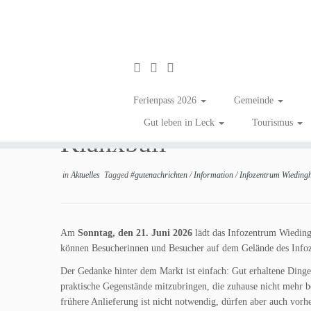
Zum
Inhalt
Umsonstmarkt am Info
Ferienpass 2026
Gemeinde
springen
Gut leben in Leck
Tourismus
Klanxbüll
in
Aktuelles
Tagged
#gutenachrichten
/
Information
/
Infozentrum Wieding
Am
Sonntag, den 21. Juni 2026
lädt das Infozentrum Wieding
können Besucherinnen und Besucher auf dem Gelände des Infoze
Der Gedanke hinter dem Markt ist einfach: Gut erhaltene Dinge 
praktische Gegenstände mitzubringen, die zuhause nicht mehr b
frühere Anlieferung ist nicht notwendig, dürfen aber auch vor