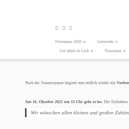
Zum
Inhalt
Vorlesestunde in der B
Ferienpass 2026
Gemeinde
springen
Gut leben in Leck
Tourismus
in
Aktuelles
Tagged
#gutenachrichten
/
#zumGlückgibtsLeck
/
Bildung
/
Bü
Nach der Sommerpause beginnt nun endlich wieder das
Vorlese
Am 16. Oktober 2025 um 15 Uhr geht es los.
Die Teilnahme i
Wir wünschen allen kleinen und großen Zuhöre