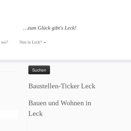
…zum Glück gibt's Leck!
h wo?
Neu in Leck?
Such dich GLÜCKlich…
Suchen
nach:
Baustellen-Ticker Leck
Bauen und Wohnen in
Leck