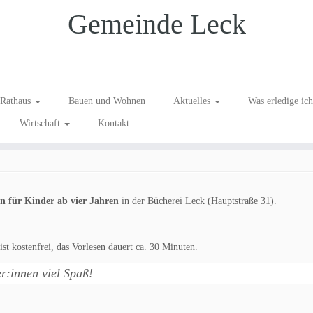
Gemeinde Leck
ücherei
Rathaus
Bauen und Wohnen
Aktuelles
Was erledige ic
Wirtschaft
Kontakt
cherei Leck
/
Für Familien
/
Information
/
Kinder & Jugend
/
Veranstaltung
n für Kinder ab vier Jahren
in der Bücherei Leck (Hauptstraße 31).
st kostenfrei, das Vorlesen dauert ca. 30 Minuten.
r:innen viel Spaß!