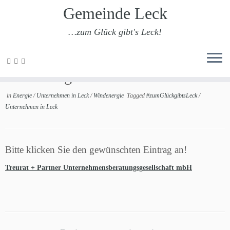
Gemeinde Leck
…zum Glück gibt's Leck!
Zum
Inhalt
Windenergie
springen
in
Energie
/
Unternehmen in Leck
/
Windenergie
Tagged
#zumGlückgibtsLeck
/
Unternehmen in Leck
Bitte klicken Sie den gewünschten Eintrag an!
Treurat + Partner Unternehmensberatungsgesellschaft mbH