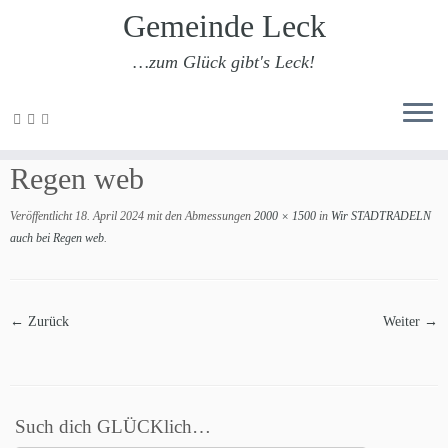
Gemeinde Leck
…zum Glück gibt's Leck!
Zum
Inhalt
Wir STADTRADELN auch bei
springen
Regen web
Veröffentlicht
18. April 2024
mit den Abmessungen
2000 × 1500
in
Wir STADTRADELN
auch bei Regen web
.
← Zurück
Weiter →
Such dich GLÜCKlich…