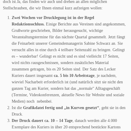
doch ist.Ja, das finden wir auch und drehen an allen möglichen
Stellschrauben, die wir Ihnen einmal kurz aufzeigen wollen:
Zwei Wochen vor Drucklegung ist in der Regel
Redaktionsschluss.
Einige Berichte aus Vereinen sind angekommen,
Grußworte geschrieben, Bilder herausgesucht, wichtige
Veranstaltungstermine für das nächste Quartal gesammelt. Jetzt fängt
die Feinarbeit unserer Gemeindemanagerin Sabine Schwarz an. Sie
versucht alles in eine durch 4 teilbare Seitenzahl zu bringen. Gelingt
es – wunderbar! Gelingt es nicht und es sind vielleicht 17 Seiten,
wird nichts rausgeschmissen, sondern zusätzliches Material
zusammen getragen, bis es 20 Seiten sind. Der Satz des Lecker
Kuriers dauert insgesamt
ca. 5 bis 10 Arbeitstage
, je nachdem,
wieviel Nacharbeit erforderlich ist (und natürlich sitzt sie nicht den
ganzen Tag am Kurier, sondern hat das „normale“ Alltagsgeschäft
(Termine, Videokonferenzen, aktuelle News für Website und soziale
Medien) noch nebenbei.
Ist die
Grafikdatei fertig und „in Kurven gesetzt“
, geht sie in den
Druck.
Der Druck dauert ca. 10 – 14 Tage
, danach werden alle 4.000
Exemplare des Kuriers in über 20 entsprechend bestückte Kartons