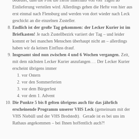
bedeutet, dass die Post die Hefte innerhalb von vier Tagen ab
Einlieferung verteilen wird. Allerdings gehen die Hefte von hier aus
erst einmal nach Flensburg und werden von dort wieder nach Leck
geschickt an die einzelnen Zusteller.
Endlich ist der große Tag gekommen: der Lecker Kurier ist im
Briefkasten!
Je nach Zustellbezirk variiert der Tag – und leider
kommt er bei manchen Menschen überhaupt nicht an – allerdings
haben wir da keinen Einfluss drauf.
Insgesamt sind nun zwischen 4 und 6 Wochen vergangen.
Zeit,
mit dem nächsten Lecker Kurier anzufangen…. Der Lecker Kurier
erscheint übrigens immer
vor Ostern
vor den Sommerferien
vor dem Bürgerfest
vor dem 1. Advent
Die Punkte 5 bis 8 gelten übrigens auch für das jährlich
erscheinende Programm unserer VHS Leck
(gemeinsam mit der
VHS Niebüll und der VHS Bredstedt). Gerade ist es bei uns im
Rathaus angekommen – bei Ihnen hoffentlich auch?!