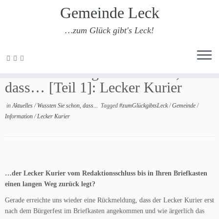
Gemeinde Leck
…zum Glück gibt's Leck!
Zum
Inhalt
Wussten Sie eigentlich schon,
springen
dass… [Teil 1]: Lecker Kurier
in
Aktuelles
/
Wussten Sie schon, dass...
Tagged
#zumGlückgibtsLeck
/
Gemeinde
/
Information
/
Lecker Kurier
…der Lecker Kurier vom Redaktionsschluss bis in Ihren Briefkasten
einen langen Weg zurück legt?
Gerade erreichte uns wieder eine Rückmeldung, dass der Lecker Kurier erst
nach dem Bürgerfest im Briefkasten angekommen und wie ärgerlich das