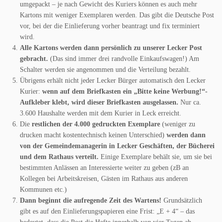
umgepackt – je nach Gewicht des Kuriers können es auch mehr
Kartons mit weniger Exemplaren werden. Das gibt die Deutsche Post
vor, bei der die Einlieferung vorher beantragt und fix terminiert
wird.
Alle Kartons werden dann persönlich zu unserer Lecker Post
gebracht.
(Das sind immer drei randvolle Einkaufswagen!) Am
Schalter werden sie angenommen und die Verteilung bezahlt.
Übrigens erhält nicht jeder Lecker Bürger automatisch den Lecker
Kurier:
wenn auf dem Briefkasten ein „Bitte keine Werbung!“-
Aufkleber klebt, wird dieser Briefkasten ausgelassen.
Nur ca.
3.600 Haushalte werden mit dem Kurier in Leck erreicht.
Die
restlichen der 4.000 gedruckten Exemplare
(weniger zu
drucken macht kostentechnisch keinen Unterschied)
werden dann
von der Gemeindemanagerin in Lecker Geschäften, der Bücherei
und dem Rathaus verteilt.
Einige Exemplare behält sie, um sie bei
bestimmten Anlässen an Interessierte weiter zu geben (zB an
Kollegen bei Arbeitskreisen, Gästen im Rathaus aus anderen
Kommunen etc.)
Dann beginnt die aufregende Zeit des Wartens!
Grundsätzlich
gibt es auf den Einlieferungspapieren eine Frist: „E + 4“ – das