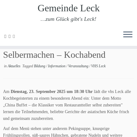
Gemeinde Leck
…zum Glück gibt's Leck!
Zum
Inhalt
vhs Leck: China-Buffet zum
springen
Selbermachen – Kochabend
in
Aktuelles
Tagged
Bildung
/
Information
/
Veranstaltung
/
VHS Leck
Am
Dienstag, 23. September 2025 um 18:30 Uhr
lädt die vhs Leck alle
Kochbegeisterten zu einem besonderen Abend ein: Unter dem Motto
„China Buffet – die Klassiker vom Restaurantteller selbst zubereiten“
lernen die Teilnehmenden, beliebte Gerichte der asiatischen Küche frisch
und gemeinsam zuzubereiten.
Auf dem Menü stehen unter anderem Pekingsuppe, knusprige
Frühlingsrollen, süß-saures Hähnchen, gebratene Nudeln und weitere