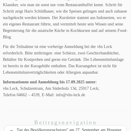
Klassiker, wie man sie sonst nur vom Restaurantbuffet kennt. Schritt für
Schritt zeigt Haris Schildhauer, wie die Speisen gelingen und auch zuhause
nachgekocht werden können. Der Kursleiter stammt aus Indonesien, wo er
ein eigenes Restaurant führte, und vermittelt heute sein Wissen und seine
Begeisterung für die asiatische Küche in Kochkursen und auf seinem Food-
Blog.
Für die Teilnahme ist eine vorherige Anmeldung bei der vhs Leck
erforderlich. Bitte mitbringen: eine Schürze, zwei Geschirrhandtücher,
Behälter für Kostproben und gerne ein Getränk. Die Lebensmittelumlage
ist bereits in der Kursgebühr enthalten. Das Kursangebot ist nicht für
Lebensmittelunverträglichkeiten oder Allergien anpassbar.
Informationen und Anmeldung bis 17.09.2025 unter:
vhs Leck, Schulzentrum, Am Süderholz 13d, 25917 Leck;
Telefon 04662 – 4539, E-Mail: info@vhs-leck.de
Beitragsnavigation
←
„Tag des Bevölkerungsschutzes“ am 27. September am Husumer