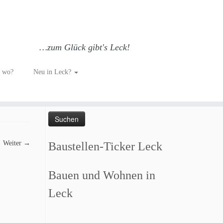
…zum Glück gibt's Leck!
h wo?
Neu in Leck?
Such dich GLÜCKlich…
Suchen
nach:
Weiter →
Baustellen-Ticker Leck
Bauen und Wohnen in
Leck