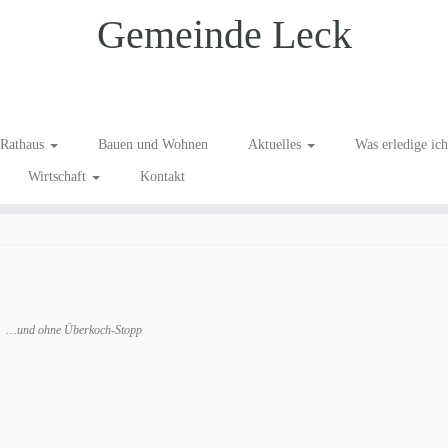
Gemeinde Leck
en-Hoklas-4
Rathaus
Bauen und Wohnen
Aktuelles
Was erledige ic
Wirtschaft
Kontakt
811-40-Jahre-Küchen-Hoklas-4
.
…und ohne Überkoch-Stopp