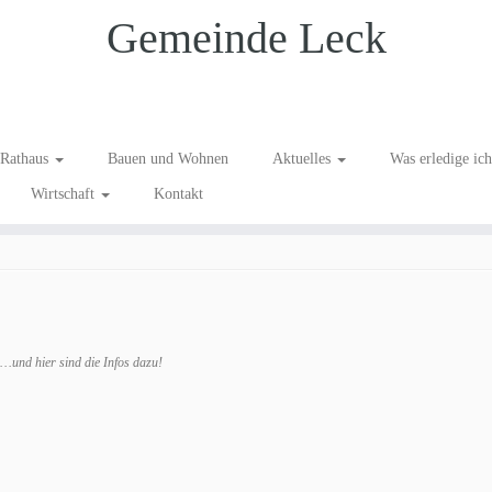
Gemeinde Leck
se 1
Rathaus
Bauen und Wohnen
Aktuelles
Was erledige ic
Wirtschaft
Kontakt
ild Blühwiese 1
.
…und hier sind die Infos dazu!