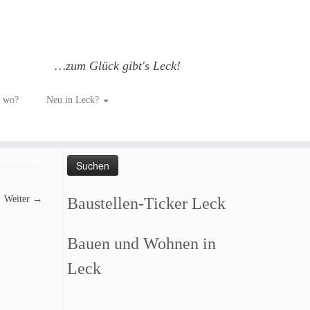
…zum Glück gibt's Leck!
h wo?
Neu in Leck?
Such dich GLÜCKlich…
Suchen
nach:
Weiter →
Baustellen-Ticker Leck
Bauen und Wohnen in
Leck