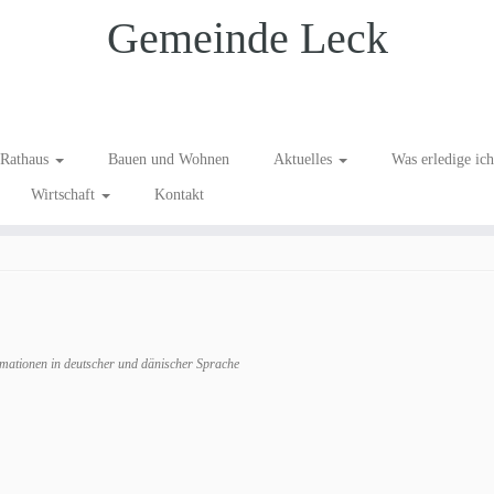
Gemeinde Leck
dgehege
Rathaus
Bauen und Wohnen
Aktuelles
Was erledige ic
Wirtschaft
Kontakt
ild Damwildgehege
.
rmationen in deutscher und dänischer Sprache