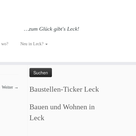
…zum Glück gibt's Leck!
h wo?
Neu in Leck?
Such dich GLÜCKlich…
Suchen
nach:
Weiter →
Baustellen-Ticker Leck
Bauen und Wohnen in
Leck