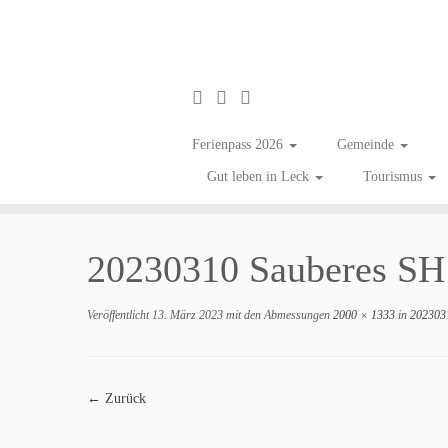
Ferienpass 2026
Gemeinde
Gut leben in Leck
Tourismus
Zum
Inhalt
20230310 Sauberes SH
springen
Veröffentlicht
13. März 2023
mit den Abmessungen
2000 × 1333
in
2023031
← Zurück