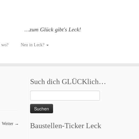
…zum Glück gibt's Leck!
h wo?
Neu in Leck?
Such dich GLÜCKlich…
Suchen
nach:
Weiter →
Baustellen-Ticker Leck