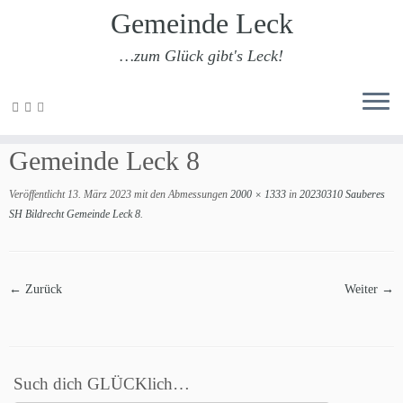
Gemeinde Leck
…zum Glück gibt's Leck!
Zum
Inhalt
20230310 Sauberes SH Bildrecht
springen
Gemeinde Leck 8
Veröffentlicht
13. März 2023
mit den Abmessungen
2000 × 1333
in
20230310 Sauberes
SH Bildrecht Gemeinde Leck 8
.
← Zurück
Weiter →
Such dich GLÜCKlich…