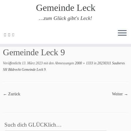
Gemeinde Leck
…zum Glück gibt's Leck!
Zum
Inhalt
20230311 Sauberes SH Bildrecht
springen
Gemeinde Leck 9
Veröffentlicht
13. März 2023
mit den Abmessungen
2000 × 1333
in
20230311 Sauberes
SH Bildrecht Gemeinde Leck 9
.
← Zurück
Weiter →
Such dich GLÜCKlich…