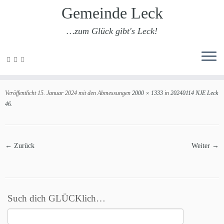
Gemeinde Leck
…zum Glück gibt's Leck!
Zum
Inhalt
20240114 NJE Leck 46
springen
Veröffentlicht
15. Januar 2024
mit den Abmessungen
2000 × 1333
in
20240114 NJE Leck
46
.
← Zurück
Weiter →
Such dich GLÜCKlich…
Suchen