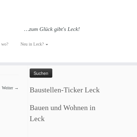
…zum Glück gibt's Leck!
h wo?
Neu in Leck?
Such dich GLÜCKlich…
Suchen
nach:
Weiter →
Baustellen-Ticker Leck
Bauen und Wohnen in
Leck