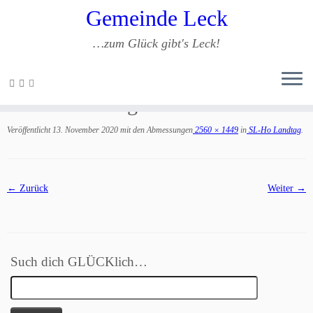
Gemeinde Leck
…zum Glück gibt's Leck!
Zum
Inhalt
SL-Ho Landtag
springen
Veröffentlicht
13. November 2020
mit den Abmessungen
2560 × 1449
in
SL-Ho Landtag
.
← Zurück
Weiter →
Such dich GLÜCKlich…
Suchen
nach: