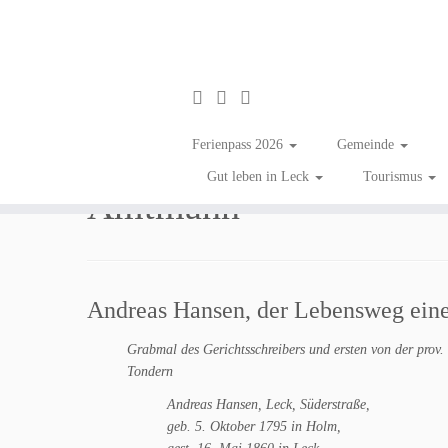
Zum
Inhalt
Andreas Hansen, Gerich
Ferienpass 2026
Gemeinde
springen
Gut leben in Leck
Tourismus
Amtmann
Andreas Hansen, der Lebensweg ein
Grabmal des Gerichtsschreibers und ersten von der prov
Tondern
Andreas Hansen, Leck, Süderstraße,
geb. 5. Oktober 1795 in Holm,