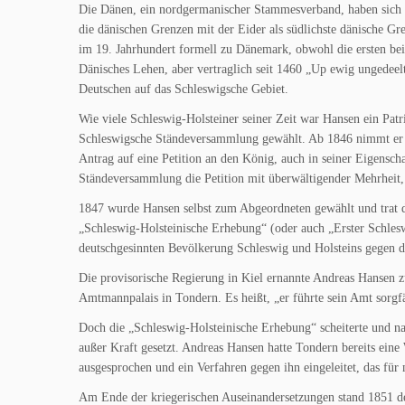
Die Dänen, ein nordgermanischer Stammesverband, haben sich i
die dänischen Grenzen mit der Eider als südlichste dänische G
im 19. Jahrhundert formell zu Dänemark, obwohl die ersten be
Dänisches Lehen, aber vertraglich seit 1460 „Up ewig ungedeel
Deutschen auf das Schleswigsche Gebiet.
Wie viele Schleswig-Holsteiner seiner Zeit war Hansen ein Patrio
Schleswigsche Ständeversammlung gewählt. Ab 1846 nimmt er sel
Antrag auf eine Petition an den König, auch in seiner Eigensch
Ständeversammlung die Petition mit überwältigender Mehrheit
1847 wurde Hansen selbst zum Abgeordneten gewählt und trat de
„Schleswig-Holsteinische Erhebung“ (oder auch „Erster Schles
deutschgesinnten Bevölkerung Schleswig und Holsteins gegen d
Die provisorische Regierung in Kiel ernannte Andreas Hansen
Amtmannpalais in Tondern. Es heißt, „er führte sein Amt sorgf
Doch die „Schleswig-Holsteinische Erhebung“ scheiterte und n
außer Kraft gesetzt. Andreas Hansen hatte Tondern bereits ein
ausgesprochen und ein Verfahren gegen ihn eingeleitet, das für
Am Ende der kriegerischen Auseinandersetzungen stand 1851 de