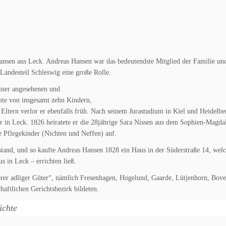
nsen aus Leck. Andreas Hansen war das bedeutendste Mitglied der Familie und
Landesteil Schleswig eine große Rolle.
iner angesehenen und
te von insgesamt zehn Kindern,
e Eltern verlor er ebenfalls früh. Nach seinem Jurastudium in Kiel und Heidelb
ar in Leck. 1826 heiratete er die 28jährige Sara Nissen aus dem Sophien-Magda
 Pflegekinder (Nichten und Neffen) auf.
sstand, und so kaufte Andreas Hansen 1828 ein Haus in der Süderstraße 14, welc
s in Leck – errichten ließ.
rer adliger Güter“, nämlich Fresenhagen, Hogelund, Gaarde, Lütjenhorn, Bover
haftlichen Gerichtsbezirk bildeten.
ichte