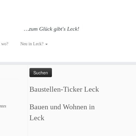
…zum Glück gibt's Leck!
aner
h wo?
Neu in Leck?
Such dich GLÜCKlich…
Suchen
nach:
Baustellen-Ticker Leck
Bauen und Wohnen in
mtes
Leck