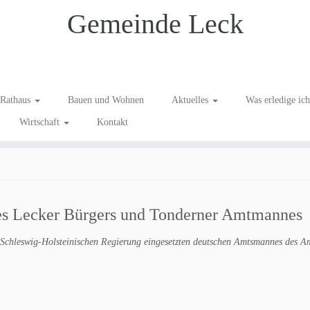
Gemeinde Leck
tshalter in Leck und Tonder
Rathaus
Bauen und Wohnen
Aktuelles
Was erledige ic
Wirtschaft
Kontakt
es Lecker Bürgers und Tonderner Amtmannes
. Schleswig-Holsteinischen Regierung eingesetzten deutschen Amtsmannes des A