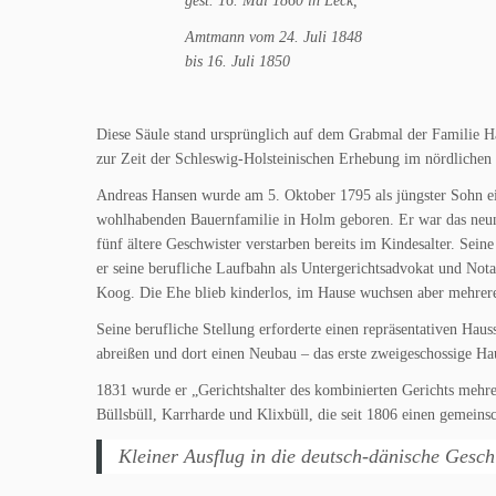
gest. 16. Mai 1860 in Leck,
Amtmann vom 24. Juli 1848
bis 16. Juli 1850
Diese Säule stand ursprünglich auf dem Grabmal der Familie Ha
zur Zeit der Schleswig-Holsteinischen Erhebung im nördlichen 
Andreas Hansen wurde am 5. Oktober 1795 als jüngster Sohn e
wohlhabenden Bauernfamilie in Holm geboren. Er war das neun
fünf ältere Geschwister verstarben bereits im Kindesalter. Sein
er seine berufliche Laufbahn als Untergerichtsadvokat und Not
Koog. Die Ehe blieb kinderlos, im Hause wuchsen aber mehrere
Seine berufliche Stellung erforderte einen repräsentativen Hau
abreißen und dort einen Neubau – das erste zweigeschossige Hau
1831 wurde er „Gerichtshalter des kombinierten Gerichts mehre
Büllsbüll, Karrharde und Klixbüll, die seit 1806 einen gemeinsc
Kleiner Ausflug in die deutsch-dänische Gesch