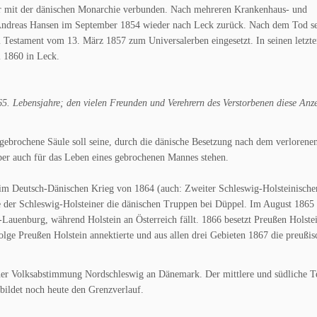
r mit der dänischen Monarchie verbunden. Nach mehreren Krankenhaus- und
Andreas Hansen im September 1854 wieder nach Leck zurück. Nach dem Tod se
 Testament vom 13. März 1857 zum Universalerben eingesetzt. In seinen letzt
 1860 in Leck.
 Lebensjahre; den vielen Freunden und Verehrern des Verstorbenen diese Anz
gebrochene Säule soll seine, durch die dänische Besetzung nach dem verlorene
 aber auch für das Leben eines gebrochenen Mannes stehen.
im Deutsch-Dänischen Krieg von 1864 (auch: Zweiter Schleswig-Holsteinische
e der Schleswig-Holsteiner die dänischen Truppen bei Düppel. Im August 1865 
uenburg, während Holstein an Österreich fällt. 1866 besetzt Preußen Holstei
lge Preußen Holstein annektierte und aus allen drei Gebieten 1867 die preußis
iner Volksabstimmung Nordschleswig an Dänemark. Der mittlere und südliche Te
bildet noch heute den Grenzverlauf.