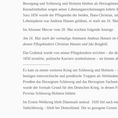
Bewegung und Schleswig und Holstein blieben als Herzogtüme
Kuraufenthalten wegen seiner Lähmungserscheinungen kehrte 
Sara 1856 wurde der Pflegesohn der beiden, Hans-Christian, im
Lebensjahren war Andreas Hansen gelähmt, er starb am 16. Mai
Im Altonaer Mercur vom 20. Mai erschien folgende Anzeige:
Am 16. Mai starb der vormalige Amtmann Andreas Hansen im 65.
dessen Pflegekindern Christian Hansen und Ida Borgfeld.
Das Grabmal wurde von seinen Pflegekindern errichtet – die ab
1850 zerstörte, politische Karriere symbolisieren – sie könnte
———————-
Es kam zu einem weiteren Krieg um Schleswig und Holstein – 
besiegen österreichische und preußische Truppen als Verbündet
Preußen das Herzogtum Schleswig und das Herzogtum Sachsen-La
wurde der formale Grund für den Deutschen Krieg, in dessen Fo
Provinz Schleswig-Holstein bildete.
Im Ersten Weltkrieg blieb Dänemark neutral. 1920 fiel nach e
Südschleswig – blieb bei Deutschland. Die so gezogene Grenze 