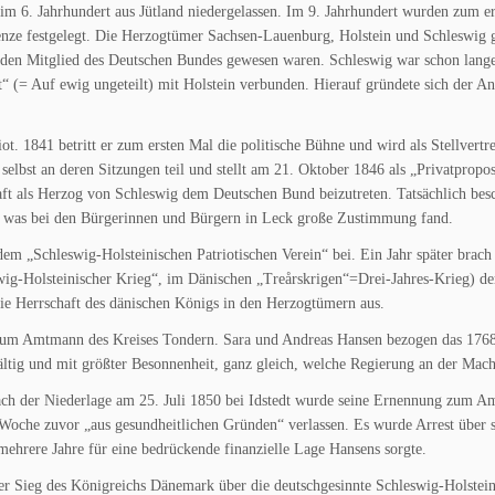
m 6. Jahrhundert aus Jütland niedergelassen. Im 9. Jahrhundert wurden zum e
renze festgelegt. Die Herzogtümer Sachsen-Lauenburg, Holstein und Schleswig 
iden Mitglied des Deutschen Bundes gewesen waren. Schleswig war schon lange
t“ (= Auf ewig ungeteilt) mit Holstein verbunden. Hierauf gründete sich der A
t. 1841 betritt er zum ersten Mal die politische Bühne und wird als Stellvertre
bst an deren Sitzungen teil und stellt am 21. Oktober 1846 als „Privatpropos
aft als Herzog von Schleswig dem Deutschen Bund beizutreten. Tatsächlich besc
, was bei den Bürgerinnen und Bürgern in Leck große Zustimmung fand.
m „Schleswig-Holsteinischen Patriotischen Verein“ bei. Ein Jahr später brach
wig-Holsteinischer Krieg“, im Dänischen „Treårskrigen“=Drei-Jahres-Krieg) de
ie Herrschaft des dänischen Königs in den Herzogtümern aus.
 zum Amtmann des Kreises Tondern. Sara und Andreas Hansen bezogen das 1768
ältig und mit größter Besonnenheit, ganz gleich, welche Regierung an der Mach
ach der Niederlage am 25. Juli 1850 bei Idstedt wurde seine Ernennung zum 
e Woche zuvor „aus gesundheitlichen Gründen“ verlassen. Es wurde Arrest über 
 mehrere Jahre für eine bedrückende finanzielle Lage Hansens sorgte.
r Sieg des Königreichs Dänemark über die deutschgesinnte Schleswig-Holstein