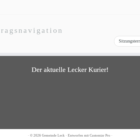
tragsnavigation
Sitzungste
Der aktuelle Lecker Kurier!
·
© 2026
Gemeinde Leck
·
Entworfen mit
Customizr Pro
·