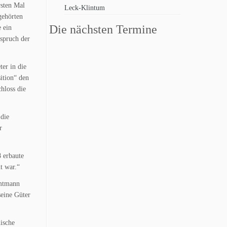
rsten Mal
Leck-Klintum
gehörten
Die nächsten Termine
 ein
nspruch der
ter in die
ition“ den
hloss die
 die
r
 erbaute
t war.“
Amtmann
seine Güter
ische