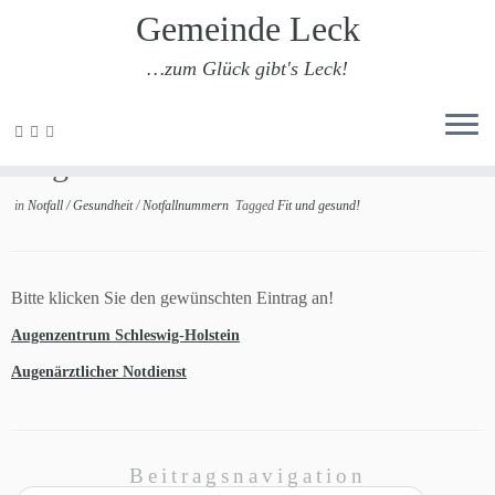
Gemeinde Leck
…zum Glück gibt's Leck!
Zum
Inhalt
Augenärzte
springen
in
Notfall / Gesundheit
/
Notfallnummern
Tagged
Fit und gesund!
Bitte klicken Sie den gewünschten Eintrag an!
Augenzentrum Schleswig-Holstein
Augenärztlicher Notdienst
Beitragsnavigation