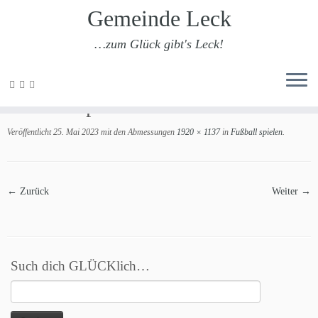
Gemeinde Leck
…zum Glück gibt's Leck!
Zum
Inhalt
Fußball spielen
springen
Veröffentlicht
25. Mai 2023
mit den Abmessungen
1920 × 1137
in
Fußball spielen
.
← Zurück
Weiter →
Such dich GLÜCKlich…
Suchen
nach: