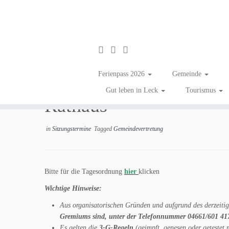
Zum
Inhalt
Gemeindevertretung Le
Ferienpass 2026
Gemeinde
springen
Gut leben in Leck
Tourismus
Rathaus
in
Sitzungstermine
Tagged
Gemeindevertretung
Bitte für die Tagesordnung
hier
klicken
Wichtige Hinweise:
Aus organisatorischen Gründen und aufgrund des derzeitige
Gremiums sind, unter der Telefonnummer 04661/601 4
Es gelten die
3-G-Regeln
(geimpft, genesen oder getestet 