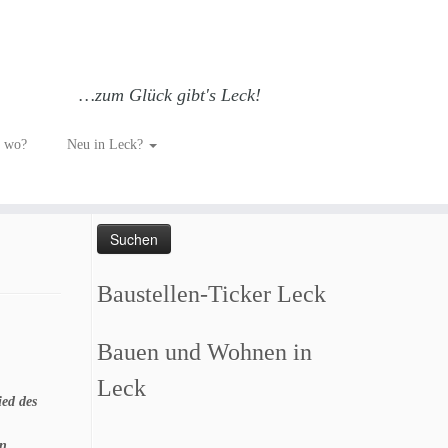
…zum Glück gibt's Leck!
r im
h wo?
Neu in Leck?
Such dich GLÜCKlich…
Suchen
nach:
Baustellen-Ticker Leck
Bauen und Wohnen in
Leck
ed des
n