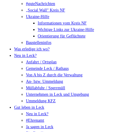
#guteNachrichten
„Social Wall“ Kreis NF
Ukraine-Hilfe
Informationen vom Kreis NF
Wichtige Links zur Ukraine-Hilfe
Orientierung für Geflüchtete
Baustelleninfos
Was erledige ich wo?
Neu in Leck?
Anfahrt / Ortsplan
Gemeinde Leck / Rathaus
Von A bis Z durch die Verwaltung
An- bzw. Ummeldung
Müllabfuhr / Sperrmüll
Unternehmen in Leck und Umgebung
Ummeldung KFZ
Gut leben in Leck
Neu in Leck?
#Ehrenamt
Ja sagen in Leck