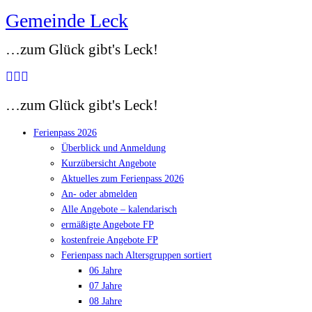
Gemeinde Leck
Zum
Inhalt
…zum Glück gibt's Leck!
springen
…zum Glück gibt's Leck!
Ferienpass 2026
Überblick und Anmeldung
Kurzübersicht Angebote
Aktuelles zum Ferienpass 2026
An- oder abmelden
Alle Angebote – kalendarisch
ermäßigte Angebote FP
kostenfreie Angebote FP
Ferienpass nach Altersgruppen sortiert
06 Jahre
07 Jahre
08 Jahre