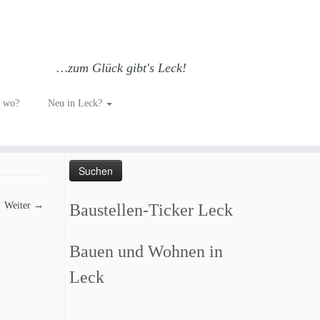
…zum Glück gibt's Leck!
h wo?
Neu in Leck?
Such dich GLÜCKlich…
Suchen
nach:
Weiter →
Baustellen-Ticker Leck
Bauen und Wohnen in
Leck