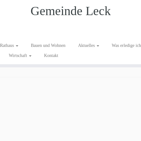
Gemeinde Leck
ordsee Akademie web 8
Rathaus
Bauen und Wohnen
Aktuelles
Was erledige ic
Wirtschaft
Kontakt
n Glückwunsch zum 100jährigen Jubiläum, Nordsee Akademie!
.