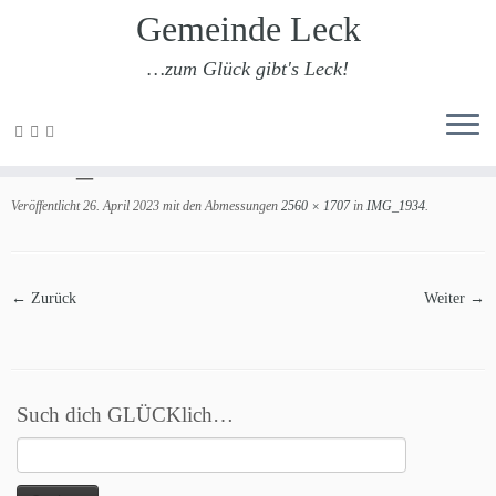
Gemeinde Leck
…zum Glück gibt's Leck!
Zum
Inhalt
IMG_1934
springen
Veröffentlicht
26. April 2023
mit den Abmessungen
2560 × 1707
in
IMG_1934
.
← Zurück
Weiter →
Such dich GLÜCKlich…
Suchen
nach: