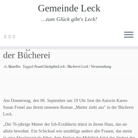
Gemeinde Leck
…zum Glück gibt's Leck!
Zum
Inhalt
Lesung mit Karen-Susan Fessel in
springen
der Bücherei
in
Aktuelles
Tagged
#zumGlückgibtsLeck
/
Bücherei Leck
/
Veranstaltung
Am Donnerstag, den 06. September um 19 Uhr liest die Autorin Karen-
Susan Fessel aus ihrem neuesten Roman „Mutter zieht aus“ in der Bücherei
Leck.
„Die 76-jährige Mutter der Ich-Erzählerin stürzt in ihrem Haus, das sie
allein bewohnt. Ein Schicksal wie unzählige andere alte Frauen, das meist
in eine Abwärtsspirale führt: dem Verlust der Mobilität folgt der Verlust der