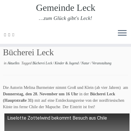
Gemeinde Leck
…zum Glück gibt's Leck!
Zum
Inhalt
Liselotte Zottelwind kommt in die
springen
Bücherei Leck
in
Aktuelles
Tagged
Bücherei Leck
/
Kinder & Jugend
/
Natur
/
Veranstaltung
Die Autorin Melina Burmeister nimmt Groß und Klein (ab vier Jahren) am
Donnerstag, den 28. November um 16 Uhr
in der
Bücherei Leck
(Hauptstraße 31)
mit auf eine Entdeckungsreise von der nordfriesischen
Küste ins ferne Chile der Mapuche. Der Eintritt ist frei!
Liselotte Zottelwind bekommt Besuch aus Chile