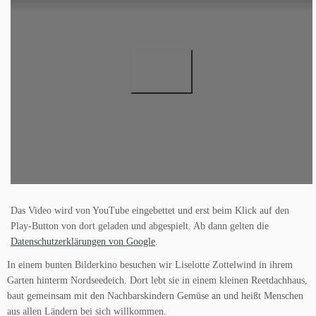
Das Video wird von YouTube eingebettet und erst beim Klick auf den
Play-Button von dort geladen und abgespielt. Ab dann gelten die
Datenschutzerklärungen von Google
.
In einem bunten Bilderkino besuchen wir Liselotte Zottelwind in ihrem
Garten hinterm Nordseedeich. Dort lebt sie in einem kleinen Reetdachhaus,
baut gemeinsam mit den Nachbarskindern Gemüse an und heißt Menschen
aus allen Ländern bei sich willkommen.