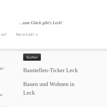
…zum Glück gibt's Leck!
h wo?
Neu in Leck?
Such dich GLÜCKlich…
Suchen
nach:
ht“.
Baustellen-Ticker Leck
Bauen und Wohnen in
Leck
ei