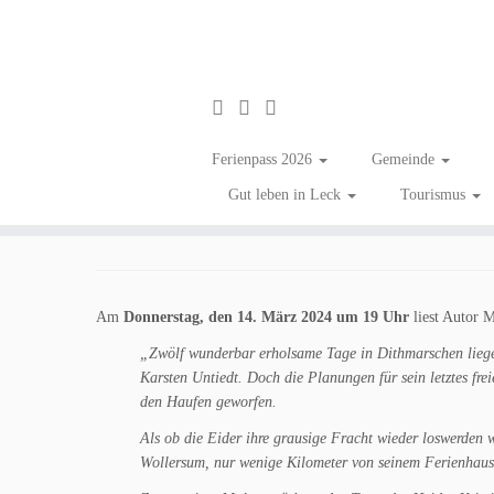
Zum
Inhalt
Lust auf Krimi???
Ferienpass 2026
Gemeinde
springen
Gut leben in Leck
Tourismus
in
Aktuelles
Tagged
#Leckliest
/
Bücherei Leck
/
Unternehmen in Leck
/
Ver
Am
Donnerstag, den 14. März 2024 um 19 Uhr
liest Autor 
„Zwölf wunderbar erholsame Tage in Dithmarschen lieg
Karsten Untiedt. Doch die Planungen für sein letztes fr
den Haufen geworfen.
Als ob die Eider ihre grausige Fracht wieder loswerden wi
Wollersum, nur wenige Kilometer von seinem Ferienhaus 