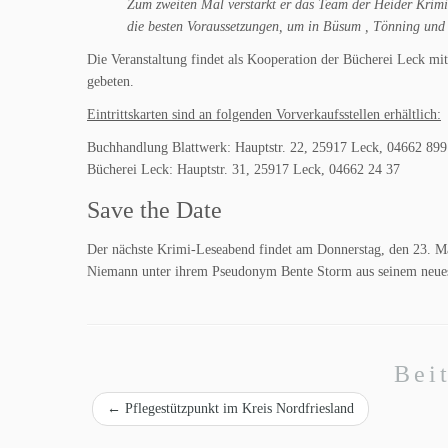
Zum zweiten Mal verstärkt er das Team der Heider Krimin
die besten Voraussetzungen, um in Büsum , Tönning und
Die Veranstaltung findet als Kooperation der Bücherei Leck mi
gebeten.
Eintrittskarten sind an folgenden Vorverkaufsstellen erhältlich:
Buchhandlung Blattwerk: Hauptstr. 22, 25917 Leck, 04662 899
Bücherei Leck: Hauptstr. 31, 25917 Leck, 04662 24 37
Save the Date
Der nächste Krimi-Leseabend findet am Donnerstag, den 23. M
Niemann unter ihrem Pseudonym Bente Storm aus seinem neuest
Bei
←
Pflegestützpunkt im Kreis Nordfriesland