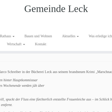
Gemeinde Leck
Rathaus
Bauen und Wohnen
Aktuelles
Was erledige ic
Wirtschaft
Kontakt
anstaltung
Marco Schreiber in der Bücherei Leck aus seinem brandneuen Krimi „Marschnac
en hinter Hauptkommisssar
eies Wochenende werden jäh über
ll, spuckt der Fluss eine fürchterlich entstellte Frauenleiche aus – im Schlick b
entfernt.