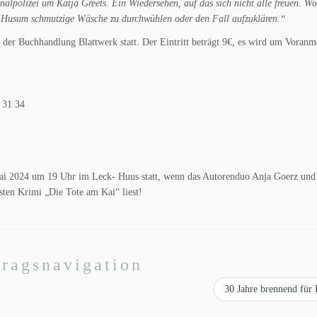
alpolizei um Katja Greets. Ein Wiedersehen, auf das sich nicht alle freuen. W
 Husum schmutzige Wäsche zu durchwühlen oder den Fall aufzuklären.“
t der Buchhandlung Blattwerk statt. Der Eintritt beträgt 9€, es wird um Voran
 31 34
ai 2024 um 19 Uhr im Leck- Huus statt, wenn das Autorenduo Anja Goerz und
en Krimi „Die Tote am Kai“ liest!
tragsnavigation
30 Jahre brennend für 