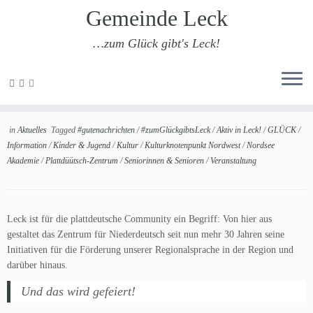
Gemeinde Leck
…zum Glück gibt's Leck!
Zum
Inhalt
30 Jahre brennend für Platt
springen
in
Aktuelles
Tagged
#gutenachrichten
/
#zumGlückgibtsLeck
/
Aktiv in Leck!
/
GLÜCK
/
Information
/
Kinder & Jugend
/
Kultur
/
Kulturknotenpunkt Nordwest
/
Nordsee
Akademie
/
Plattdüütsch-Zentrum
/
Seniorinnen & Senioren
/
Veranstaltung
Leck ist für die plattdeutsche Community ein Begriff: Von hier aus
gestaltet das Zentrum für Niederdeutsch seit nun mehr 30 Jahren seine
Initiativen für die Förderung unserer Regionalsprache in der Region und
darüber hinaus.
Und das wird gefeiert!