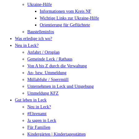
Ukraine-Hilfe
Informationen vom Kreis NF
Wichtige Links zur Ukraine-Hilfe
Orientierung für Geflüchtete
Baustelleninfos
Was erledige ich wo?
Neu in Leck?
Anfahrt / Ortsplan
Gemeinde Leck / Rathaus
Von A bis Z durch die Verwaltung
An- bzw. Ummeldung
Müllabfuhr / Sperrmüll
Unternehmen in Leck und Umgebung
Ummeldung KFZ
Gut leben in Leck
Neu in Leck?
#Ehrenamt
Ja sagen in Leck
Für Familien
Kindergärten | Kindertagesstätten