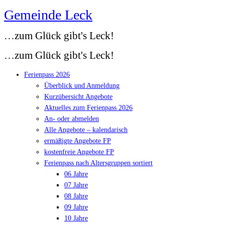
Gemeinde Leck
Zum
Inhalt
…zum Glück gibt's Leck!
springen
…zum Glück gibt's Leck!
Ferienpass 2026
Überblick und Anmeldung
Kurzübersicht Angebote
Aktuelles zum Ferienpass 2026
An- oder abmelden
Alle Angebote – kalendarisch
ermäßigte Angebote FP
kostenfreie Angebote FP
Ferienpass nach Altersgruppen sortiert
06 Jahre
07 Jahre
08 Jahre
09 Jahre
10 Jahre