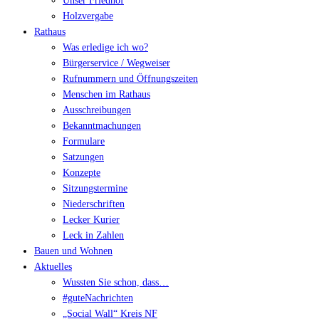
Unser Friedhof
Holzvergabe
Rathaus
Was erledige ich wo?
Bürgerservice / Wegweiser
Rufnummern und Öffnungszeiten
Menschen im Rathaus
Ausschreibungen
Bekanntmachungen
Formulare
Satzungen
Konzepte
Sitzungstermine
Niederschriften
Lecker Kurier
Leck in Zahlen
Bauen und Wohnen
Aktuelles
Wussten Sie schon, dass…
#guteNachrichten
„Social Wall“ Kreis NF