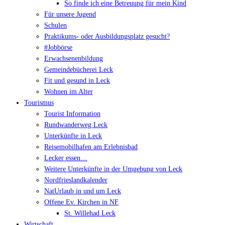
So finde ich eine Betreuung für mein Kind
Für unsere Jugend
Schulen
Praktikums- oder Ausbildungsplatz gesucht?
#Jobbörse
Erwachsenenbildung
Gemeindebücherei Leck
Fit und gesund in Leck
Wohnen im Alter
Tourismus
Tourist Information
Rundwanderweg Leck
Unterkünfte in Leck
Reisemobilhafen am Erlebnisbad
Lecker essen…
Weitere Unterkünfte in der Umgebung von Leck
Nordfrieslandkalender
NatUrlaub in und um Leck
Offene Ev. Kirchen in NF
St. Willehad Leck
Wirtschaft