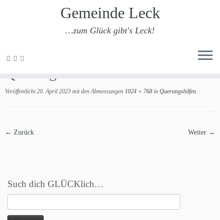
Gemeinde Leck
…zum Glück gibt's Leck!
Zum
Inhalt
Querungshilfen
springen
Veröffentlicht
20. April 2023
mit den Abmessungen
1024 × 768
in
Querungshilfen
.
← Zurück
Weiter →
Such dich GLÜCKlich…
Suchen
nach: