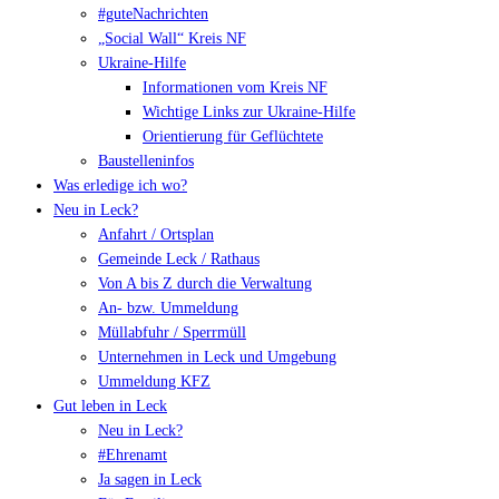
#guteNachrichten
„Social Wall“ Kreis NF
Ukraine-Hilfe
Informationen vom Kreis NF
Wichtige Links zur Ukraine-Hilfe
Orientierung für Geflüchtete
Baustelleninfos
Was erledige ich wo?
Neu in Leck?
Anfahrt / Ortsplan
Gemeinde Leck / Rathaus
Von A bis Z durch die Verwaltung
An- bzw. Ummeldung
Müllabfuhr / Sperrmüll
Unternehmen in Leck und Umgebung
Ummeldung KFZ
Gut leben in Leck
Neu in Leck?
#Ehrenamt
Ja sagen in Leck