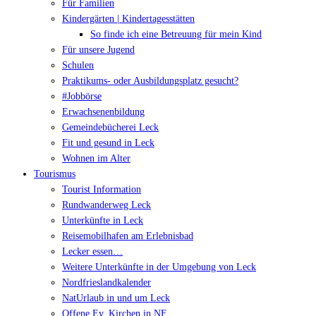
Für Familien
Kindergärten | Kindertagesstätten
So finde ich eine Betreuung für mein Kind
Für unsere Jugend
Schulen
Praktikums- oder Ausbildungsplatz gesucht?
#Jobbörse
Erwachsenenbildung
Gemeindebücherei Leck
Fit und gesund in Leck
Wohnen im Alter
Tourismus
Tourist Information
Rundwanderweg Leck
Unterkünfte in Leck
Reisemobilhafen am Erlebnisbad
Lecker essen…
Weitere Unterkünfte in der Umgebung von Leck
Nordfrieslandkalender
NatUrlaub in und um Leck
Offene Ev. Kirchen in NF