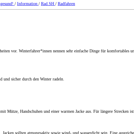
 gesund!
/
Information
/
Rad.SH
/
Radfahren
eiten vor. Winterfahrer*innen nennen sehr einfache Dinge für komfortables un
d und sicher durch den Winter radeln.
mit Mütze, Handschuhen und einer warmen Jacke aus. Für längere Strecken ist
. Jacken sollten atmungsaktiv sowie wind- und wasserdicht sein. Eine ausreic