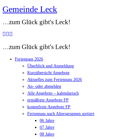
Gemeinde Leck
Zum
Inhalt
…zum Glück gibt's Leck!
springen
…zum Glück gibt's Leck!
Ferienpass 2026
Überblick und Anmeldung
Kurzübersicht Angebote
Aktuelles zum Ferienpass 2026
An- oder abmelden
Alle Angebote – kalendarisch
ermäßigte Angebote FP
kostenfreie Angebote FP
Ferienpass nach Altersgruppen sortiert
06 Jahre
07 Jahre
08 Jahre