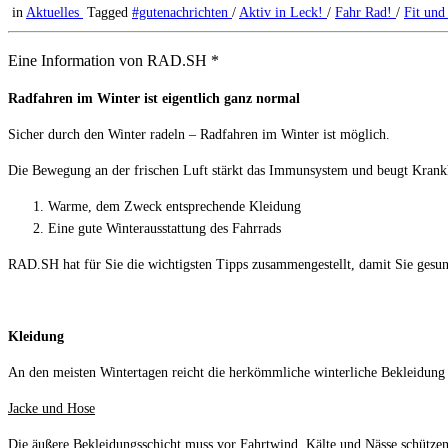
in
Aktuelles
Tagged
#gutenachrichten
/
Aktiv in Leck!
/
Fahr Rad!
/
Fit und
Eine Information von RAD.SH *
Radfahren im Winter ist eigentlich ganz normal
Sicher durch den Winter radeln – Radfahren im Winter ist möglich.
Die Bewegung an der frischen Luft stärkt das Immunsystem und beugt Krankh
Warme, dem Zweck entsprechende Kleidung
Eine gute Winterausstattung des Fahrrads
RAD.SH hat für Sie die wichtigsten Tipps zusammengestellt, damit Sie gesun
Kleidung
An den meisten Wintertagen reicht die herkömmliche winterliche Bekleidung 
Jacke und Hose
Die äußere Bekleidungsschicht muss vor Fahrtwind, Kälte und Nässe schützen