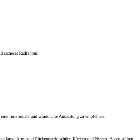
d sicheres Radfahren:
 eine funktionale und winddichte Ausrüstung zu empfehlen.
hend lange Arm- und Rückenpartie schützt Rücken und Nieren. Hosen sollten