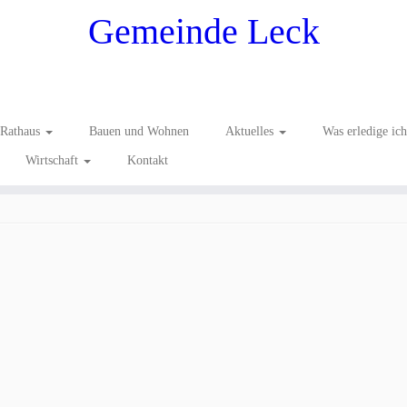
Gemeinde Leck
Rathaus
Bauen und Wohnen
Aktuelles
Was erledige ic
Wirtschaft
Kontakt
 nach Birstonas / Litauen – ein Bericht von Gunther Haar (HdJ Leck)
.