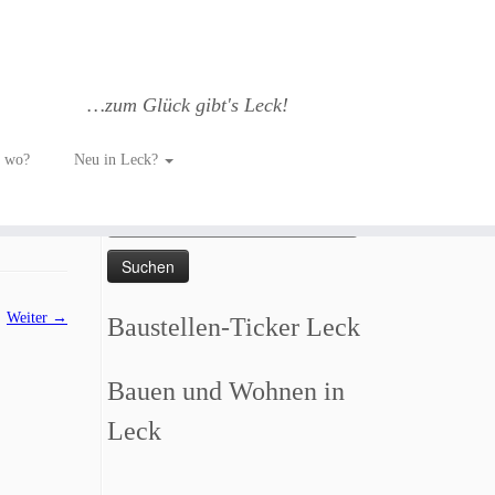
…zum Glück gibt's Leck!
h wo?
Neu in Leck?
Such dich GLÜCKlich…
Suchen
nach:
Weiter →
Baustellen-Ticker Leck
Bauen und Wohnen in
Leck