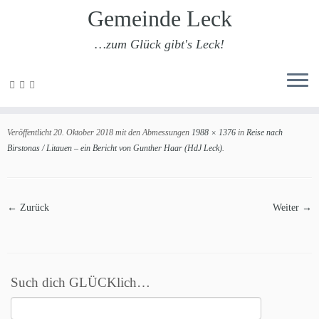
Gemeinde Leck
…zum Glück gibt's Leck!
Zum
Inhalt
201810-birstonas-19
springen
Veröffentlicht
20. Oktober 2018
mit den Abmessungen
1988 × 1376
in
Reise nach
Birstonas / Litauen – ein Bericht von Gunther Haar (HdJ Leck)
.
← Zurück
Weiter →
Such dich GLÜCKlich…
Suchen