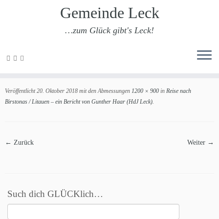
Gemeinde Leck
…zum Glück gibt's Leck!
Zum
Inhalt
201810-birstonas-26
springen
Veröffentlicht
20. Oktober 2018
mit den Abmessungen
1200 × 900
in
Reise nach
Birstonas / Litauen – ein Bericht von Gunther Haar (HdJ Leck)
.
← Zurück
Weiter →
Such dich GLÜCKlich…
Suchen