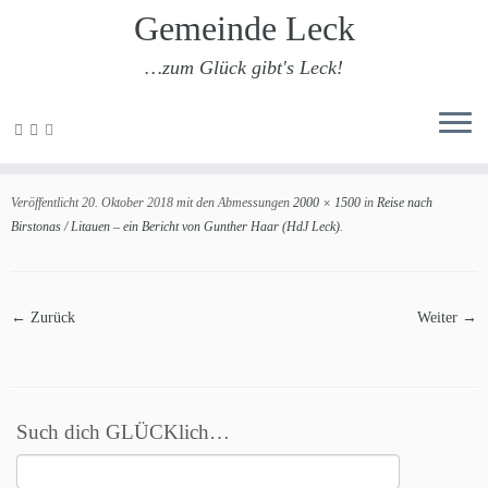
Gemeinde Leck
…zum Glück gibt's Leck!
Zum
Inhalt
201810-birstonas-30
springen
Veröffentlicht
20. Oktober 2018
mit den Abmessungen
2000 × 1500
in
Reise nach
Birstonas / Litauen – ein Bericht von Gunther Haar (HdJ Leck)
.
← Zurück
Weiter →
Such dich GLÜCKlich…
Suchen