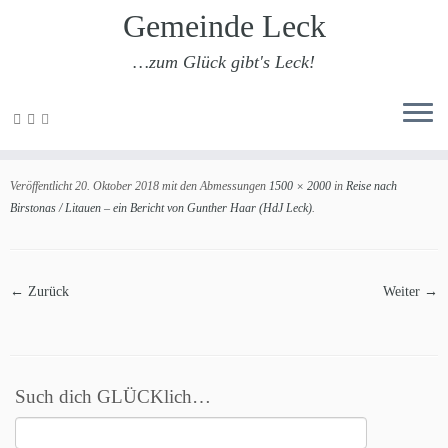
Gemeinde Leck
…zum Glück gibt's Leck!
Zum
Inhalt
201810-birstonas-4
springen
Veröffentlicht
20. Oktober 2018
mit den Abmessungen
1500 × 2000
in
Reise nach
Birstonas / Litauen – ein Bericht von Gunther Haar (HdJ Leck)
.
← Zurück
Weiter →
Such dich GLÜCKlich…
Suchen