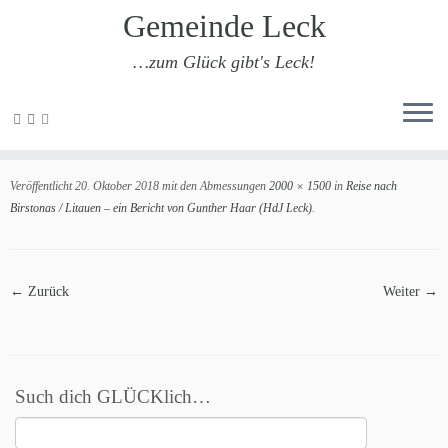
Gemeinde Leck
…zum Glück gibt's Leck!
Zum
Inhalt
201810-birstonas-6
springen
Veröffentlicht
20. Oktober 2018
mit den Abmessungen
2000 × 1500
in
Reise nach
Birstonas / Litauen – ein Bericht von Gunther Haar (HdJ Leck)
.
← Zurück
Weiter →
Such dich GLÜCKlich…
Suchen