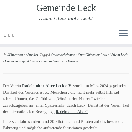
Gemeinde Leck
…zum Glück gibt's Leck!
Zum
Inhalt
Radeln ohne Alter Leck
springen
in
#Ehrenamt
/
Aktuelles
Tagged
#gutenachrichten
/
#zumGlückgibtsLeck
/
Aktiv in Leck!
/
Kinder & Jugend
/
Seniorinnen & Senioren
/
Vereine
Der Verein
Radeln ohne Alter Leck e.V.
wurde im März 2024 gegründet.
Das Ziel des Vereines ist es, Menschen , die nicht mehr selbst Fahrrad
fahren können, das Gefühl von „Wind in den Haaren“ wieder
zurückzugeben mit einer Spazierfahrt durch Leck. Damit ist der Verein Teil
der internationalen Bewegung
„Radeln ohne Alter“
Im ersten Jahr wurden rund 20 Pilotinnen und Piloten auf das besondere
Fahrzeug und mögliche auftretende Situationen geschult.