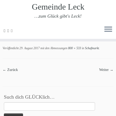
Gemeinde Leck
…zum Glück gibt's Leck!
Zum
Inhalt
Schafmarkt
springen
Veröffentlicht
29. August 2017
mit den Abmessungen
800 × 533
in
Schafmarkt
.
← Zurück
Weiter →
Such dich GLÜCKlich…
Suchen
nach: