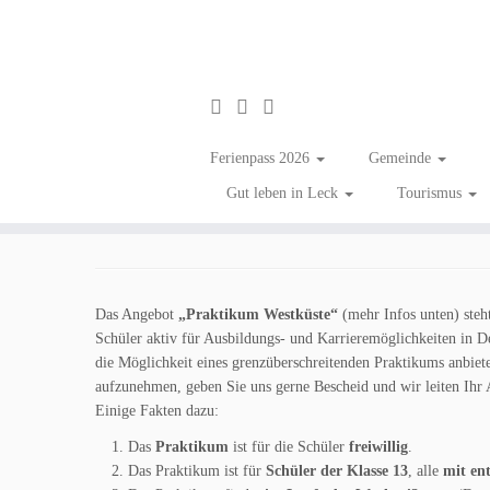
Zum
Inhalt
Schnupperpraktikum fü
Ferienpass 2026
Gemeinde
springen
Gut leben in Leck
Tourismus
in
Aktuelles
Tagged
Information
/
Kinder & Jugend
/
Unternehmen in Leck
Das Angebot
„Praktikum Westküste“
(mehr Infos unten) steh
Schüler aktiv für Ausbildungs- und Karrieremöglichkeiten in De
die Möglichkeit eines grenzüberschreitenden Praktikums anbiete
aufzunehmen, geben Sie uns gerne Bescheid und wir leiten Ihr
Einige Fakten dazu:
Das
Praktikum
ist für die Schüler
freiwillig
.
Das Praktikum ist für
Schüler der Klasse 13
, alle
mit en