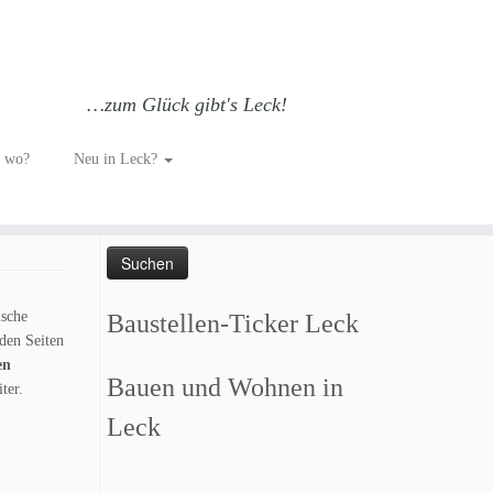
…zum Glück gibt's Leck!
h wo?
Neu in Leck?
Such dich GLÜCKlich…
Suchen
nach:
ische
Baustellen-Ticker Leck
den Seiten
en
Bauen und Wohnen in
ter.
Leck