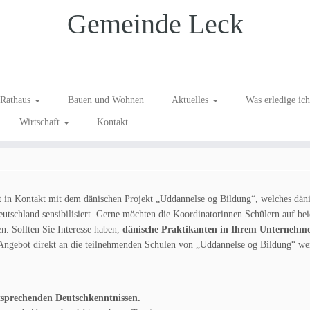
Gemeinde Leck
r dänische Schüler
Rathaus
Bauen und Wohnen
Aktuelles
Was erledige ic
Wirtschaft
Kontakt
t in Kontakt mit dem dänischen Projekt „Uddannelse og Bildung“, welches dän
utschland sensibilisiert. Gerne möchten die Koordinatorinnen Schülern auf bei
n. Sollten Sie Interesse haben,
dänische Praktikanten in Ihrem Unternehm
 Angebot direkt an die teilnehmenden Schulen von „Uddannelse og Bildung“ wei
tsprechenden Deutschkenntnissen.