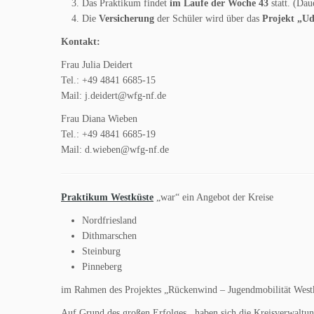
Das Praktikum findet
im Laufe der Woche 43
statt. (Dau
Die
Versicherung
der Schüler wird über das
Projekt „Ud
Kontakt:
Frau Julia Deidert
Tel.: +49 4841 6685-15
Mail: j.deidert@wfg-nf.de
Frau Diana Wieben
Tel.: +49 4841 6685-19
Mail: d.wieben@wfg-nf.de
Praktikum Westküste
„war“ ein Angebot der Kreise
Nordfriesland
Dithmarschen
Steinburg
Pinneberg
im Rahmen des Projektes „Rückenwind – Jugendmobilität Westküs
Auf Grund des großen Erfolges, haben sich die Kreisverwaltun