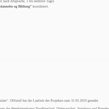
er nach Absprache, 1 bis mehrere Tage)
dannelse og Bildung“
koordiniert.
te“. Offiziell hat die Laufzeit des Projektes zum 31.05.2019 geendet.
gen der Westküstenkreise Nordfriesland, Dithmarschen, Steinburg und Pinnebe