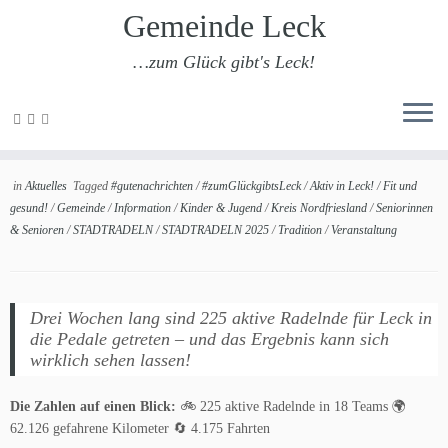
Gemeinde Leck
…zum Glück gibt's Leck!
Zum
Inhalt
STADTRADELN 2026
springen
in
Aktuelles
Tagged
#gutenachrichten
/
#zumGlückgibtsLeck
/
Aktiv in Leck!
/
Fit und
gesund!
/
Gemeinde
/
Information
/
Kinder & Jugend
/
Kreis Nordfriesland
/
Seniorinnen
& Senioren
/
STADTRADELN
/
STADTRADELN 2025
/
Tradition
/
Veranstaltung
Drei Wochen lang sind 225 aktive Radelnde für Leck in
die Pedale getreten – und das Ergebnis kann sich
wirklich sehen lassen!
Die Zahlen auf einen Blick:
🚲 225 aktive Radelnde in 18 Teams 🌍
62.126 gefahrene Kilometer 🔄 4.175 Fahrten