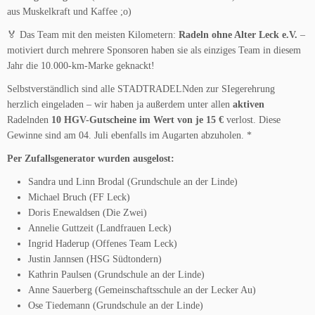
aus Muskelkraft und Kaffee ;o)
🏅 Das Team mit den meisten Kilometern:
Radeln ohne Alter Leck e.V.
–
motiviert durch mehrere Sponsoren haben sie als einziges Team in diesem
Jahr die 10.000-km-Marke geknackt!
Selbstverständlich sind alle STADTRADELNden zur SIegerehrung
herzlich eingeladen – wir haben ja außerdem unter allen
aktiven
Radelnden
10 HGV-Gutscheine im Wert von je 15 €
verlost. Diese
Gewinne sind am 04. Juli ebenfalls im Augarten abzuholen. *
Per Zufallsgenerator wurden ausgelost:
Sandra und Linn Brodal (Grundschule an der Linde)
Michael Bruch (FF Leck)
Doris Enewaldsen (Die Zwei)
Annelie Guttzeit (Landfrauen Leck)
Ingrid Haderup (Offenes Team Leck)
Justin Jannsen (HSG Südtondern)
Kathrin Paulsen (Grundschule an der Linde)
Anne Sauerberg (Gemeinschaftsschule an der Lecker Au)
Ose Tiedemann (Grundschule an der Linde)