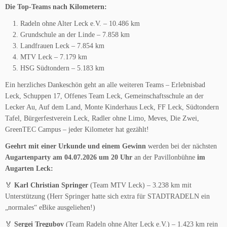
Die Top-Teams nach Kilometern:
Radeln ohne Alter Leck e.V. – 10.486 km
Grundschule an der Linde – 7.858 km
Landfrauen Leck – 7.854 km
MTV Leck – 7.179 km
HSG Südtondern – 5.183 km
Ein herzliches Dankeschön geht an alle weiteren Teams – Erlebnisbad
Leck, Schuppen 17, Offenes Team Leck, Gemeinschaftsschule an der
Lecker Au, Auf dem Land, Monte Kinderhaus Leck, FF Leck, Südtondern
Tafel, Bürgerfestverein Leck, Radler ohne Limo, Meves, Die Zwei,
GreenTEC Campus – jeder Kilometer hat gezählt!
Geehrt mit einer Urkunde und einem Gewinn
werden bei der nächsten
Augartenparty
am
04.07.2026 um 20 Uhr
an der Pavillonbühne
im
Augarten Leck:
🏅
Karl Christian Springer
(Team MTV Leck) – 3.238 km mit
Unterstützung (Herr Springer hatte sich extra für STADTRADELN ein
„normales“ eBike ausgeliehen!)
🏅
Sergei Tregubov
(Team Radeln ohne Alter Leck e.V.) – 1.423 km rein