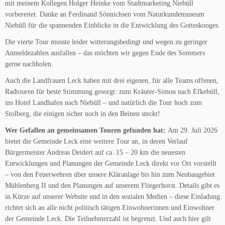
mit meinem Kollegen Holger Heinke vom Stadtmarketing Niebüll
vorbereitet. Danke an Ferdinand Sönnichsen vom Naturkundemuseum
Niebüll für die spannenden Einblicke in die Entwicklung des Gotteskooges.
Die vierte Tour musste leider witterungsbedingt und wegen zu geringer
Anmeldezahlen ausfallen – das möchten wir gegen Ende des Sommers
gerne nachholen.
Auch die Landfrauen Leck haben mit drei eigenen, für alle Teams offenen,
Radtouren für beste Stimmung gesorgt: zum Kräuter-Simon nach Efkebüll,
ins Hotel Landhafen nach Niebüll – und natürlich die Tour hoch zum
Stolberg, die einigen sicher noch in den Beinen steckt!
Wer Gefallen an gemeinsamen Touren gefunden hat:
Am 29. Juli 2026
bietet die Gemeinde Leck eine weitere Tour an, in deren Verlauf
Bürgermeister Andreas Deidert auf ca. 15 – 20 km die neuesten
Entwicklungen und Planungen der Gemeinde Leck direkt vor Ort vorstellt
– von den Feuerwehren über unsere Kläranlage bis hin zum Neubaugebiet
Mühlenberg II und den Planungen auf unserem Fliegerhorst. Details gibt es
in Kürze auf unserer Website und in den sozialen Medien – diese Einladung
richtet sich an alle nicht politisch tätigen Einwohnerinnen und Einwohner
der Gemeinde Leck. Die Teilnehmerzahl ist begrenzt. Und auch hier gilt