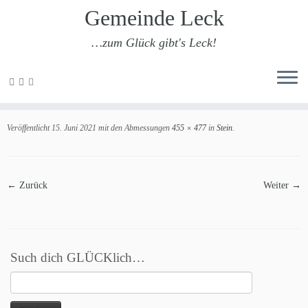
Gemeinde Leck
…zum Glück gibt's Leck!
Zum
Inhalt
Stein
springen
Veröffentlicht
15. Juni 2021
mit den Abmessungen
455 × 477
in
Stein
.
← Zurück
Weiter →
Such dich GLÜCKlich…
Suchen
nach: