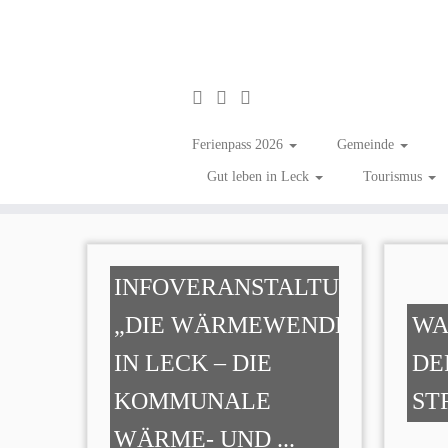
Zum
Inhalt
Energiekrise
Ferienpass 2026
Gemeinde
springen
Gut leben in Leck
Tourismus
INFOVERANSTALTUNG
„DIE WÄRMEWENDE
WA
IN LECK – DIE
DE
KOMMUNALE
ST
WÄRME- UND ...