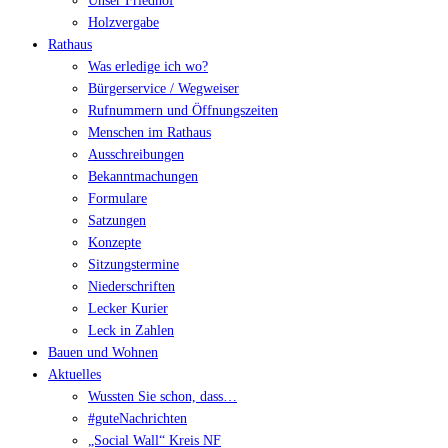
Unser Friedhof
Holzvergabe
Rathaus
Was erledige ich wo?
Bürgerservice / Wegweiser
Rufnummern und Öffnungszeiten
Menschen im Rathaus
Ausschreibungen
Bekanntmachungen
Formulare
Satzungen
Konzepte
Sitzungstermine
Niederschriften
Lecker Kurier
Leck in Zahlen
Bauen und Wohnen
Aktuelles
Wussten Sie schon, dass…
#guteNachrichten
„Social Wall“ Kreis NF