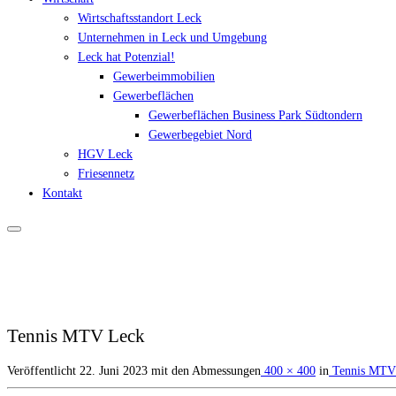
Wirtschaftsstandort Leck
Unternehmen in Leck und Umgebung
Leck hat Potenzial!
Gewerbeimmobilien
Gewerbeflächen
Gewerbeflächen Business Park Südtondern
Gewerbegebiet Nord
HGV Leck
Friesennetz
Kontakt
Tennis MTV Leck
Veröffentlicht
22. Juni 2023
mit den Abmessungen
400 × 400
in
Tennis MTV