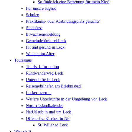
So finde ich eine Betreuung für mein Kind
Für unsere Jugend
Schulen
Praktikums- oder Ausbildungsplatz gesucht?
#Jobbörse
Erwachsenenbildung
Gemeindebücherei Leck
Fit und gesund in Leck
Wohnen im Alter
Tourismus
Tourist Information
Rundwanderweg Leck
Unterkünfte in Leck
Reisemobilhafen am Erlebnisbad
Lecker essen…
Weitere Unterkünfte in der Umgebung von Leck
Nordfrieslandkalender
NatUrlaub in und um Leck
Offene Ev. Kirchen in NF
St. Willehad Leck
Wirtschaft