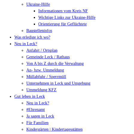
Ukraine-Hilfe
Informationen vom Kreis NF
Wichtige Links zur Ukraine-Hilfe
Orientierung für Geflüchtete
Baustelleninfos
Was erledige ich wo?
Neu in Leck?
Anfahrt / Ortsplan
Gemeinde Leck / Rathaus
Von A bis Z durch die Verwaltung
An- bzw. Ummeldung
Müllabfuhr / Sperrmüll
Unternehmen in Leck und Umgebung
Ummeldung KFZ
Gut leben in Leck
Neu in Leck?
#Ehrenamt
Ja sagen in Leck
Für Familien
Kindergärten | Kindertagesstätten