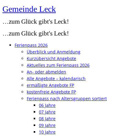
Gemeinde Leck
Zum
Inhalt
…zum Glück gibt's Leck!
springen
…zum Glück gibt's Leck!
Ferienpass 2026
Überblick und Anmeldung
Kurzübersicht Angebote
Aktuelles zum Ferienpass 2026
An- oder abmelden
Alle Angebote – kalendarisch
ermäßigte Angebote FP
kostenfreie Angebote FP
Ferienpass nach Altersgruppen sortiert
06 Jahre
07 Jahre
08 Jahre
09 Jahre
10 Jahre