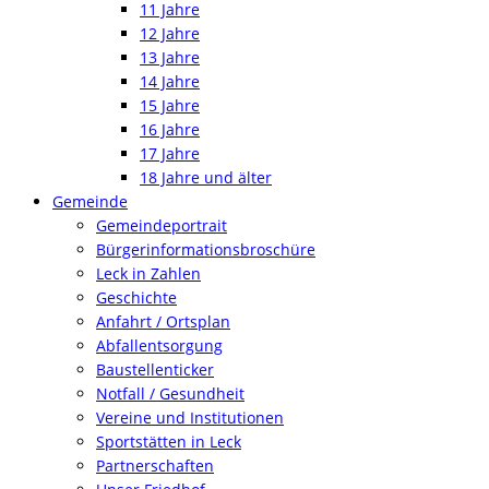
11 Jahre
12 Jahre
13 Jahre
14 Jahre
15 Jahre
16 Jahre
17 Jahre
18 Jahre und älter
Gemeinde
Gemeindeportrait
Bürgerinformationsbroschüre
Leck in Zahlen
Geschichte
Anfahrt / Ortsplan
Abfallentsorgung
Baustellenticker
Notfall / Gesundheit
Vereine und Institutionen
Sportstätten in Leck
Partnerschaften