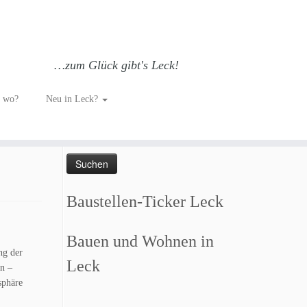
…zum Glück gibt's Leck!
h wo?
Neu in Leck?
Such dich GLÜCKlich…
Suchen
nach:
Baustellen-Ticker Leck
Bauen und Wohnen in
ng der
Leck
n –
sphäre