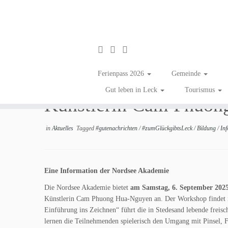
Zum
Inhalt
Tusche entdecken – Ze
Ferienpass 2026
Gemeinde
springen
Gut leben in Leck
Tourismus
Künstlerin Cam Phuon
in
Aktuelles
Tagged
#gutenachrichten
/
#zumGlückgibtsLeck
/
Bildung
/
In
Eine Information der Nordsee Akademie
Die Nordsee Akademie bietet
am Samstag, 6. September 2025
Künstlerin Cam Phuong Hua-Nguyen an. Der Workshop findet im
Einführung ins Zeichnen“ führt die in Stedesand lebende freisch
lernen die Teilnehmenden spielerisch den Umgang mit Pinsel, F