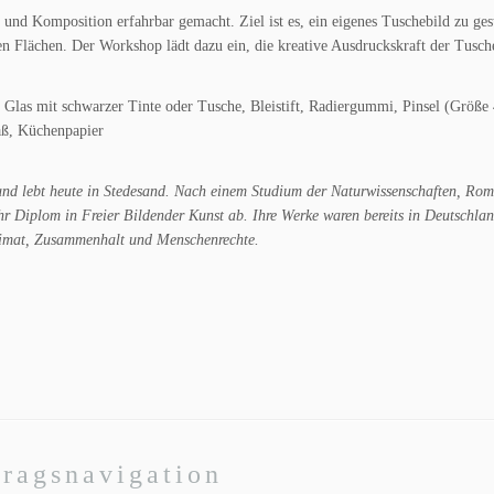
nd Komposition erfahrbar gemacht. Ziel ist es, ein eigenes Tuschebild zu gest
en Flächen. Der Workshop lädt dazu ein, die kreative Ausdruckskraft der Tusch
), Glas mit schwarzer Tinte oder Tusche, Bleistift, Radiergummi, Pinsel (Größe
äß, Küchenpapier
 lebt heute in Stedesand. Nach einem Studium der Naturwissenschaften, Rom
hr Diplom in Freier Bildender Kunst ab. Ihre Werke waren bereits in Deutschla
eimat, Zusammenhalt und Menschenrechte.
tragsnavigation