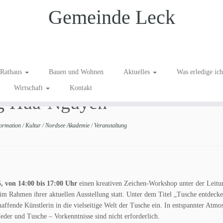
Gemeinde Leck
ichen-Workshop mit der
Rathaus
Bauen und Wohnen
Aktuelles
Was erledige ic
Wirtschaft
Kontakt
g Hua-Nguyen
formation
/
Kultur
/
Nordsee Akademie
/
Veranstaltung
, von 14:00 bis 17:00 Uhr
einen kreativen Zeichen-Workshop unter der Leitu
 Rahmen ihrer aktuellen Ausstellung statt. Unter dem Titel „Tusche entdecke
affende Künstlerin in die vielseitige Welt der Tusche ein. In entspannter Atmo
eder und Tusche – Vorkenntnisse sind nicht erforderlich.