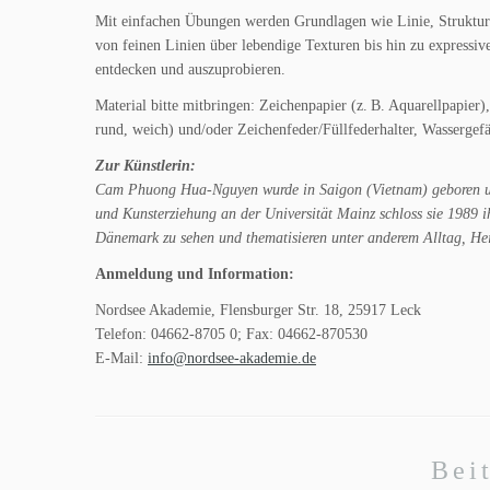
Mit einfachen Übungen werden Grundlagen wie Linie, Struktur u
von feinen Linien über lebendige Texturen bis hin zu expressiv
entdecken und auszuprobieren.
Material bitte mitbringen: Zeichenpapier (z. B. Aquarellpapier
rund, weich) und/oder Zeichenfeder/Füllfederhalter, Wassergef
Zur Künstlerin:
Cam Phuong Hua-Nguyen wurde in Saigon (Vietnam) geboren und
und Kunsterziehung an der Universität Mainz schloss sie 1989 i
Dänemark zu sehen und thematisieren unter anderem Alltag, H
Anmeldung und Information:
Nordsee Akademie, Flensburger Str. 18, 25917 Leck
Telefon: 04662-8705 0; Fax: 04662-870530
E-Mail:
info@nordsee-akademie.de
Bei