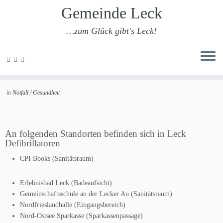
Gemeinde Leck
…zum Glück gibt's Leck!
Zum
Inhalt
Defibrillatoren in Leck
springen
in
Notfall / Gesundheit
An folgenden Standorten befinden sich in Leck
Defibrillatoren
CPI Books (Sanitätsraum)
Erlebnisbad Leck (Badeaufsicht)
Gemeinschaftsschule an der Lecker Au (Sanitätsraum)
Nordfrieslandhalle (Eingangsbereich)
Nord-Ostsee Sparkasse (Sparkassenpassage)