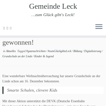
Gemeinde Leck
…zum Glück gibt's Leck!
Zum
Inhalt
Unsere Grundschule hat
springen
gewonnen!
in
Aktuelles
Tagged
#gutenachrichten
/
#zumGlückgibtsLeck
/
Bildung
/
Digitalisierung
/
Grundschule an der Linde
/
Kinder & Jugend
Eine wunderbare Weihnachtsüberraschung hat unsere Grundschule an der
Linde schon am 16. Dezember bekommen.
Smarte Schulen, clevere Kids
Mit dieser Aktion unterstützt die DEVK (Deutsche Eisenbahn