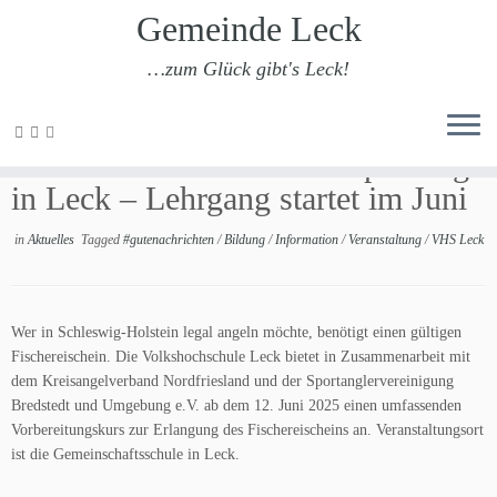
Gemeinde Leck
…zum Glück gibt's Leck!
Zum
Inhalt
vhs Leck: Fischereischeinprüfung
springen
in Leck – Lehrgang startet im Juni
in
Aktuelles
Tagged
#gutenachrichten
/
Bildung
/
Information
/
Veranstaltung
/
VHS Leck
Wer in Schleswig-Holstein legal angeln möchte, benötigt einen gültigen
Fischereischein. Die Volkshochschule Leck bietet in Zusammenarbeit mit
dem Kreisangelverband Nordfriesland und der Sportanglervereinigung
Bredstedt und Umgebung e.V. ab dem 12. Juni 2025 einen umfassenden
Vorbereitungskurs zur Erlangung des Fischereischeins an. Veranstaltungsort
ist die Gemeinschaftsschule in Leck.