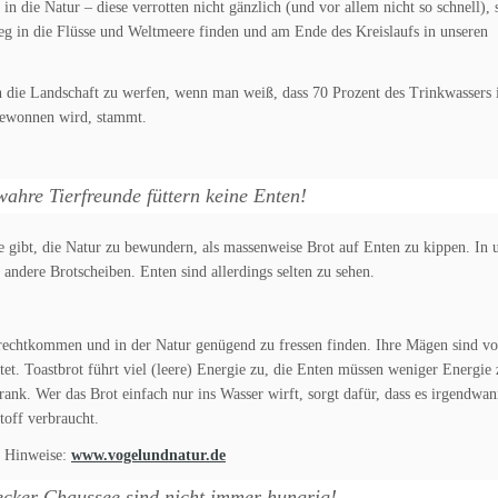
n die Natur – diese verrotten nicht gänzlich (und vor allem nicht so schnell),
eg in die Flüsse und Weltmeere finden und am Ende des Kreislaufs in unseren
 in die Landschaft zu werfen, wenn man weiß, dass 70 Prozent des Trinkwassers 
gewonnen wird, stammt.
wahre Tierfreunde füttern keine Enten!
e gibt, die Natur zu bewundern, als massenweise Brot auf Enten zu kippen. In 
dere Brotscheiben. Enten sind allerdings selten zu sehen.
urechtkommen und in der Natur genügend zu fressen finden. Ihre Mägen sind v
htet. Toastbrot führt viel (leere) Energie zu, die Enten müssen weniger Energie 
nk. Wer das Brot einfach nur ins Wasser wirft, sorgt dafür, dass es irgendwan
toff verbraucht.
le Hinweise:
www.vogelundnatur.de
cker Chaussee sind nicht immer hungrig!