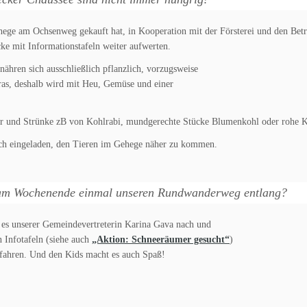
hege am Ochsenweg gekauft hat, in Kooperation mit der Försterei und den Betr
ke mit Informationstafeln weiter aufwerten.
nähren sich ausschließlich pflanzlich, vorzugsweise
ras, deshalb wird mit Heu, Gemüse und einer
tter und Strünke zB von Kohlrabi, mundgerechte Stücke Blumenkohl oder rohe K
lich eingeladen, den Tieren im Gehege näher zu kommen.
hes am Wochenende einmal unseren Rundwanderweg entlang?
e es unserer Gemeindevertreterin Karina Gava nach und
n Infotafeln (siehe auch
„Aktion: Schneeräumer gesucht“
)
rfahren. Und den Kids macht es auch Spaß!