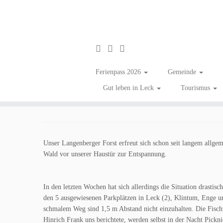
Zum
Inhalt
Wichtige Informatione
Ferienpass 2026
Gemeinde
springen
Gut leben in Leck
Tourismus
in
Aktuelles
Tagged
Information
/
Natur
Unser Langenberger Forst erfreut sich schon seit langem allgem
Wald vor unserer Haustür zur Entspannung.
In den letzten Wochen hat sich allerdings die Situation drast
den 5 ausgewiesenen Parkplätzen in Leck (2), Klintum, Enge u
schmalem Weg sind 1,5 m Abstand nicht einzuhalten. Die Fischte
Hinrich Frank uns berichtete, werden selbst in der Nacht Pickn