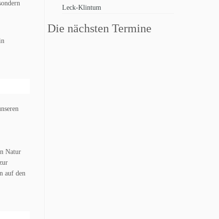
 sondern
Leck-Klintum
Die nächsten Termine
in
unseren
on Natur
zur
n auf den