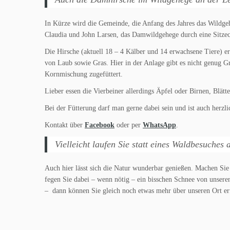
In Kürze wird die Gemeinde, die Anfang des Jahres das Wildge
Claudia und John Larsen, das Damwildgehege durch eine Sitzec
Die Hirsche (aktuell 18 – 4 Kälber und 14 erwachsene Tiere) er
von Laub sowie Gras. Hier in der Anlage gibt es nicht genug G
Kornmischung zugefüttert.
Lieber essen die Vierbeiner allerdings Äpfel oder Birnen, Blä
Bei der Fütterung darf man gerne dabei sein und ist auch herz
Kontakt über
Facebook
oder per
WhatsApp
.
Vielleicht laufen Sie statt eines Waldbesuc
Auch hier lässt sich die Natur wunderbar genießen. Machen Si
fegen Sie dabei – wenn nötig – ein bisschen Schnee von unsere
– dann können Sie gleich noch etwas mehr über unseren Ort e