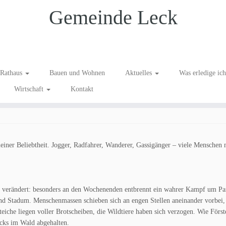
Gemeinde Leck
n zum Langenberger Forst
Rathaus
Bauen und Wohnen
Aktuelles
Was erledige ic
Wirtschaft
Kontakt
einer Beliebtheit. Jogger, Radfahrer, Wanderer, Gassigänger – viele Menschen 
isch verändert: besonders an den Wochenenden entbrennt ein wahrer Kampf um Pa
nd Stadum. Menschenmassen schieben sich an engen Stellen aneinander vorbei
iche liegen voller Brotscheiben, die Wildtiere haben sich verzogen. Wie Först
icks im Wald abgehalten.