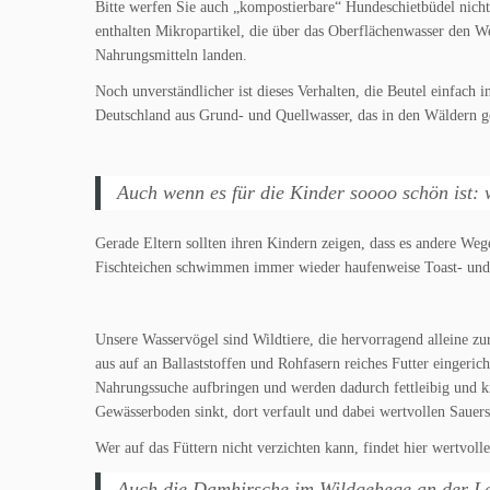
Bitte werfen Sie auch „kompostierbare“ Hundeschietbüdel nicht i
enthalten Mikropartikel, die über das Oberflächenwasser den W
Nahrungsmitteln landen.
Noch unverständlicher ist dieses Verhalten, die Beutel einfach
Deutschland aus Grund- und Quellwasser, das in den Wäldern 
Auch wenn es für die Kinder soooo schön ist: 
Gerade Eltern sollten ihren Kindern zeigen, dass es andere Weg
Fischteichen schwimmen immer wieder haufenweise Toast- und an
Unsere Wasservögel sind Wildtiere, die hervorragend alleine z
aus auf an Ballaststoffen und Rohfasern reiches Futter eingeric
Nahrungssuche aufbringen und werden dadurch fettleibig und kra
Gewässerboden sinkt, dort verfault und dabei wertvollen Sauers
Wer auf das Füttern nicht verzichten kann, findet hier wertvol
Auch die Damhirsche im Wildgehege an der Le