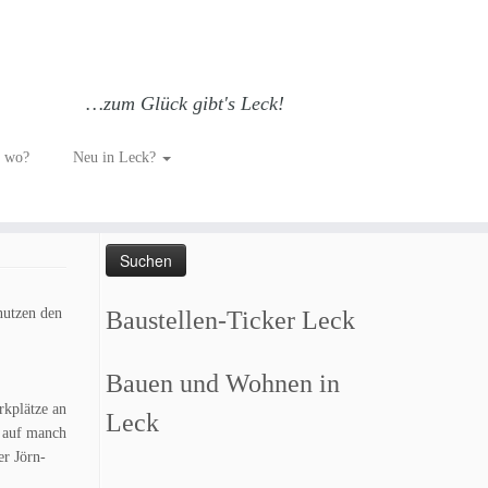
…zum Glück gibt's Leck!
h wo?
Neu in Leck?
Such dich GLÜCKlich…
Suchen
nach:
nutzen den
Baustellen-Ticker Leck
Bauen und Wohnen in
rkplätze an
Leck
, auf manch
er Jörn-