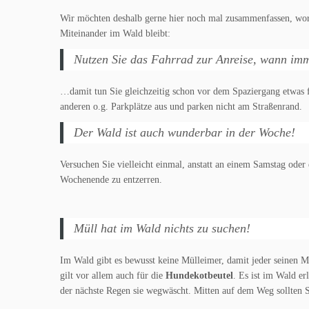
Wir möchten deshalb gerne hier noch mal zusammenfassen, wor
Miteinander im Wald bleibt:
Nutzen Sie das Fahrrad zur Anreise, wann imm
…damit tun Sie gleichzeitig schon vor dem Spaziergang etwas f
anderen o.g. Parkplätze aus und parken nicht am Straßenrand.
Der Wald ist auch wunderbar in der Woche!
Versuchen Sie vielleicht einmal, anstatt an einem Samstag od
Wochenende zu entzerren.
Müll hat im Wald nichts zu suchen!
Im Wald gibt es bewusst keine Mülleimer, damit jeder seinen M
gilt vor allem auch für die
Hundekotbeutel
. Es ist im Wald er
der nächste Regen sie wegwäscht. Mitten auf dem Weg sollten S