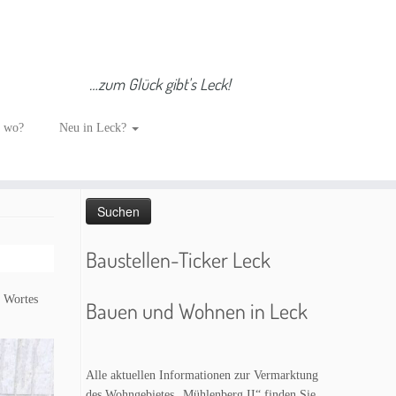
…zum Glück gibt's Leck!
Such dich GLÜCKlich…
h wo?
Neu in Leck?
Suchen
nach:
Baustellen-Ticker Leck
s Wortes
Bauen und Wohnen in Leck
Alle aktuellen Informationen zur Vermarktung
des Wohngebietes „Mühlenberg II“ finden Sie