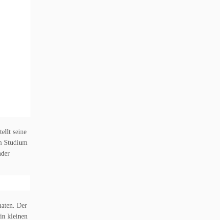
tellt seine
em Studium
nder
maten. Der
in kleinen