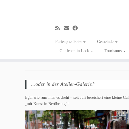
Zum
Inhalt
Zu Besuch im Galerie-Ate
Ferienpass 2026
Gemeinde
springen
Gut leben in Leck
Tourismus
in
Aktuelles
Tagged
#gutenachrichten
/
#zumGlückgibtsLeck
/
Aktiv in Lec
…oder in der Atelier-Galerie?
Egal wie rum man es dreht – seit Juli bereichert eine kleine 
„mit Kunst in Berührung“!