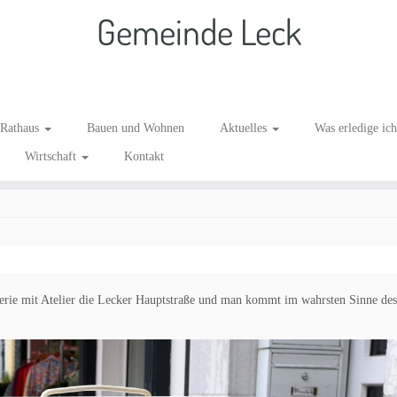
Gemeinde Leck
lier…
Rathaus
Bauen und Wohnen
Aktuelles
Was erledige ic
Wirtschaft
Kontakt
k!
/
Bürgermeister
/
Information
/
Kultur
/
Unternehmen in Leck
/
Veranstaltung
Galerie mit Atelier die Lecker Hauptstraße und man kommt im wahrsten Sinne de