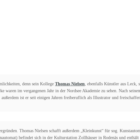
umlichkeiten, denn sein Kollege
Thomas Nielsen
, ebenfalls Künstler aus Leck, s
rke waren im vergangenen Jahr in der Nordsee Akademie zu sehen. Nach sein
außerdem ist er seit einigen Jahren freiberuflich als Illustrator und freischaffe
tergründen. Thomas Nielsen schafft außerdem „Kleinkunst“ für sog. Kunstauto
nautomat) befindet sich in der Kulturstation Zollhäuser in Rodenäs und enthält 